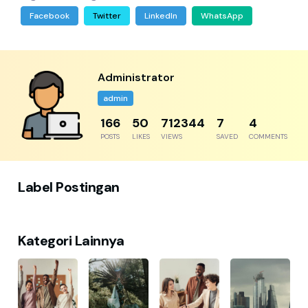
Facebook
Twitter
LinkedIn
WhatsApp
Administrator
admin
192
57
821935
8
5
POSTS
LIKES
VIEWS
SAVED
COMMENTS
Label Postingan
Kategori Lainnya