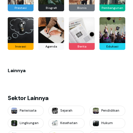
Prestasi
Biografi
Bisnis
Pembangunan
Inovasi
Agenda
Berita
Edukasi
Lainnya
Sektor Lainnya
Pariwisata
Sejarah
Pendidikan
Lingkungan
Kesehatan
Hukum