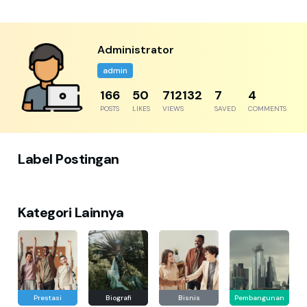
Administrator
admin
192
57
821691
8
5
POSTS
LIKES
VIEWS
SAVED
COMMENTS
Label Postingan
Kategori Lainnya
Prestasi
Biografi
Bisnis
Pembangunan