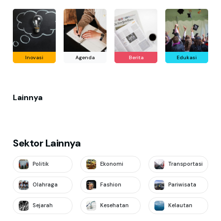
Inovasi
Agenda
Berita
Edukasi
Lainnya
Sektor Lainnya
Politik
Ekonomi
Transportasi
Olahraga
Fashion
Pariwisata
Sejarah
Kesehatan
Kelautan