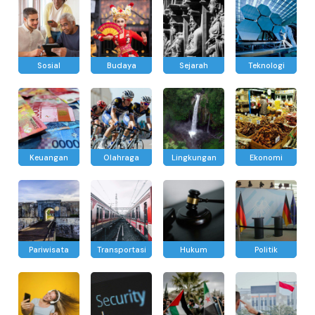
Sosial
Budaya
Sejarah
Teknologi
Keuangan
Olahraga
Lingkungan
Ekonomi
Pariwisata
Transportasi
Hukum
Politik