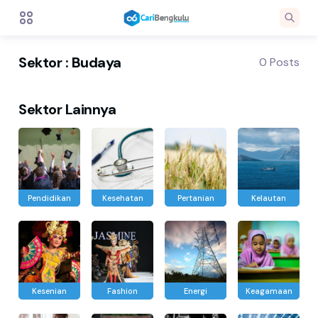
Sektor : Budaya
0 Posts
Sektor Lainnya
Pendidikan
Kesehatan
Pertanian
Kelautan
Kesenian
Fashion
Energi
Keagamaan