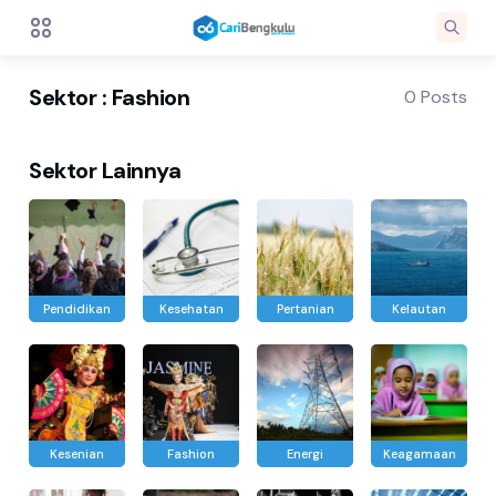
Sektor : Fashion
0 Posts
Sektor Lainnya
Pendidikan
Kesehatan
Pertanian
Kelautan
Kesenian
Fashion
Energi
Keagamaan