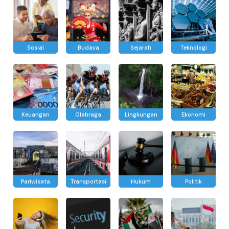
Sosial
Budaya
Sejarah
Teknologi
Keuangan
Olahraga
Lingkungan
Ekonomi
Pariwisata
Transportasi
Hukum
Politik