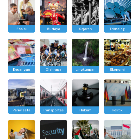
Sosial
Budaya
Sejarah
Teknologi
Keuangan
Olahraga
Lingkungan
Ekonomi
Pariwisata
Transportasi
Hukum
Politik