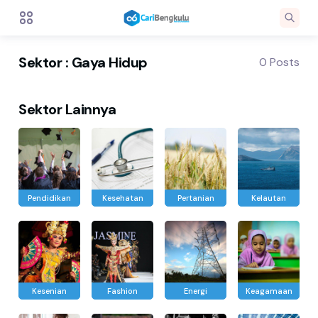
Sektor : Gaya Hidup
0 Posts
Sektor Lainnya
Pendidikan
Kesehatan
Pertanian
Kelautan
Kesenian
Fashion
Energi
Keagamaan