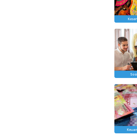
Kese
Sosi
Keua