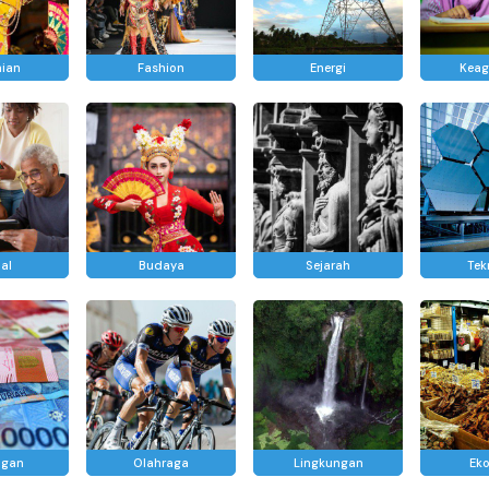
nian
Fashion
Energi
Kea
al
Budaya
Sejarah
Tek
ngan
Olahraga
Lingkungan
Ek