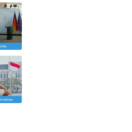
litik
intahan