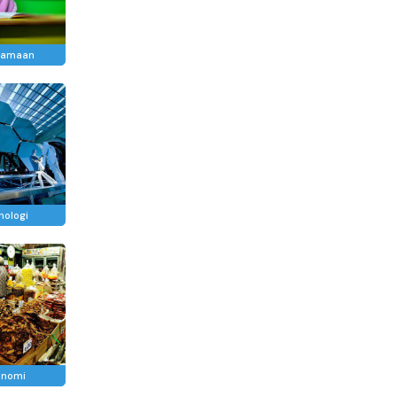
gamaan
nologi
onomi