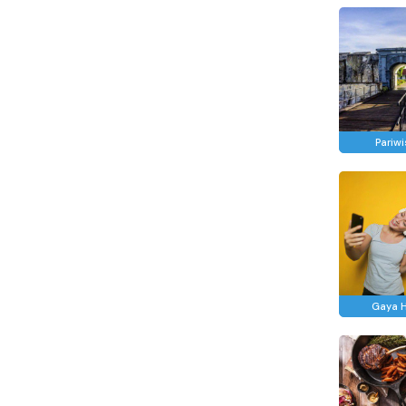
Pariw
Gaya 