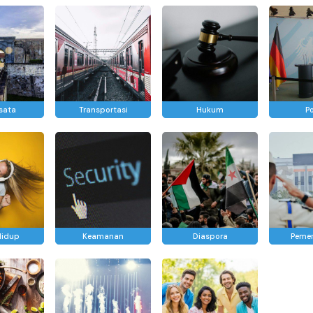
isata
Transportasi
Hukum
Po
Hidup
Keamanan
Diaspora
Pemer