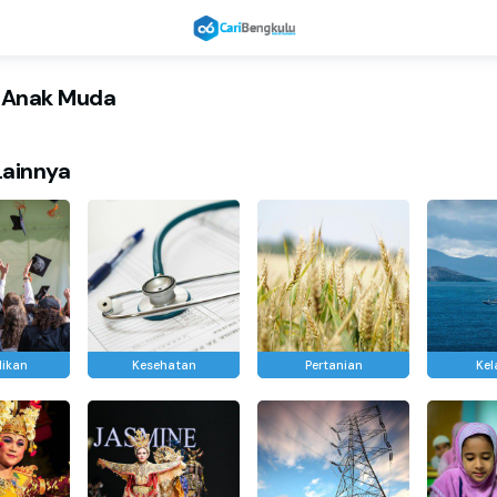
: Anak Muda
Lainnya
dikan
Kesehatan
Pertanian
Kel