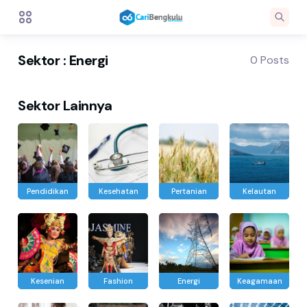
Sektor : Energi
0 Posts
Sektor Lainnya
Pendidikan
Kesehatan
Pertanian
Kelautan
Kesenian
Fashion
Energi
Keagamaan