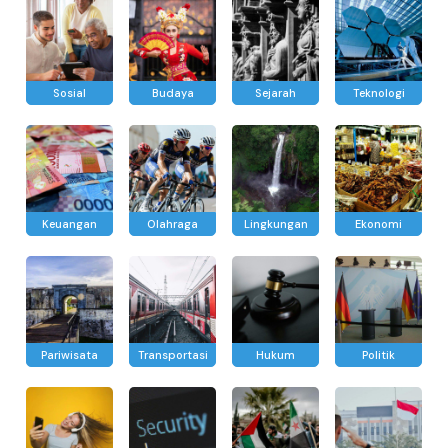
Sosial
Budaya
Sejarah
Teknologi
Keuangan
Olahraga
Lingkungan
Ekonomi
Pariwisata
Transportasi
Hukum
Politik