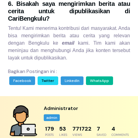
6. Bisakah saya mengirimkan berita atau
cerita untuk dipublikasikan di
CariBengkulu?
Tentu! Kami menerima kontribusi dari masyarakat. Anda
bisa mengirimkan berita atau cerita yang relevan
dengan Bengkulu ke
email
kami. Tim kami akan
meninjau dan menghubungi Anda jika konten tersebut
layak untuk dipublikasikan.
Bagikan Postingan ini :
Facebook
Twitter
LinkedIn
WhatsApp
Administrator
admin
192
57
826845
8
5
POSTS
LIKES
VIEWS
SAVED
COMMENTS