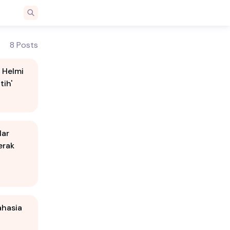
8 Posts
 Helmi
ih'
lar
erak
ahasia