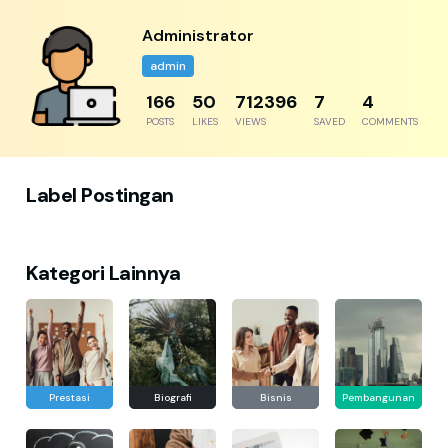
Administrator
admin
217
65
931594
9
5
POSTS
LIKES
VIEWS
SAVED
COMMENTS
Label Postingan
Kategori Lainnya
Prestasi
Biografi
Bisnis
Pembangunan