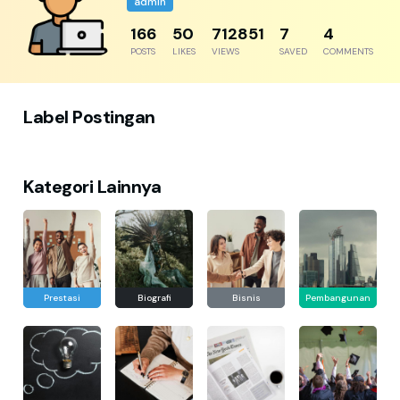
admin
204
61
877356
8
5
POSTS
LIKES
VIEWS
SAVED
COMMENTS
Label Postingan
Kategori Lainnya
Prestasi
Biografi
Bisnis
Pembangunan