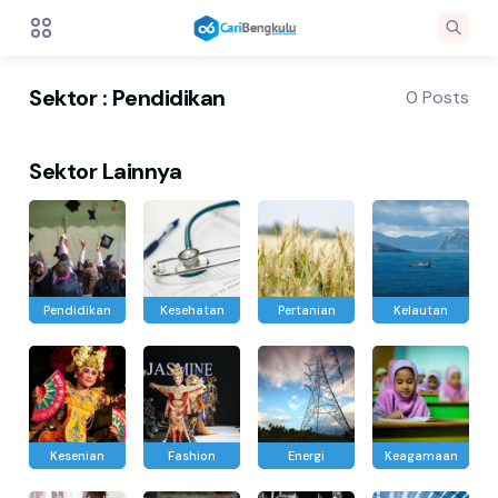
Sektor : Pendidikan
0 Posts
Sektor Lainnya
Pendidikan
Kesehatan
Pertanian
Kelautan
Kesenian
Fashion
Energi
Keagamaan