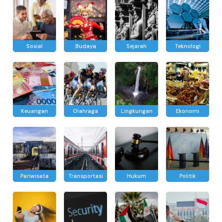
Sosial
Budaya
Sejarah
Teknologi
Keuangan
Olahraga
Lingkungan
Ekonomi
Pariwisata
Transportasi
Hukum
Politik