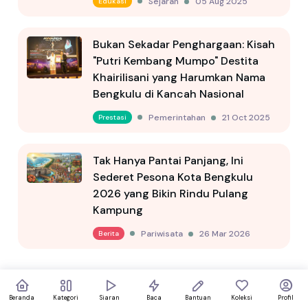
Sejarah
05 Aug 2025
Edukasi
Bukan Sekadar Penghargaan: Kisah
"Putri Kembang Mumpo" Destita
Khairilisani yang Harumkan Nama
Bengkulu di Kancah Nasional
Pemerintahan
21 Oct 2025
Prestasi
Tak Hanya Pantai Panjang, Ini
Sederet Pesona Kota Bengkulu
2026 yang Bikin Rindu Pulang
Kampung
Pariwisata
26 Mar 2026
Berita
Beranda
Kategori
Siaran
Baca
Bantuan
Koleksi
Profil