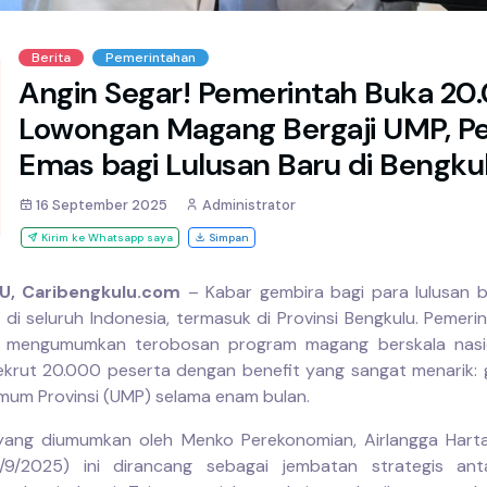
Berita
Pemerintahan
Angin Segar! Pemerintah Buka 20
Lowongan Magang Bergaji UMP, P
Emas bagi Lulusan Baru di Bengku
16 September 2025
Administrator
Kirim ke Whatsapp saya
Simpan
U,
Caribengkulu.com
– Kabar gembira bagi para lulusan b
 di seluruh Indonesia, termasuk di Provinsi Bengkulu. Pemeri
a mengumumkan terobosan program magang berskala nasi
krut 20.000 peserta dengan benefit yang sangat menarik: g
mum Provinsi (UMP) selama enam bulan.
yang diumumkan oleh Menko Perekonomian, Airlangga Harta
5/9/2025) ini dirancang sebagai jembatan strategis ant