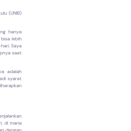
ulu (UNIB)
ang hanya
bisa lebih
-hari. Saya
apnya saat
ya adalah
adi syarat
diharapkan
enjalankan
h
, di mana
van dengan