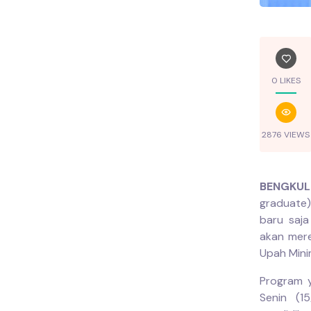
0 LIKES
2876 VIEWS
BENGKUL
graduate)
baru saj
akan mere
Upah Mini
Program 
Senin (1