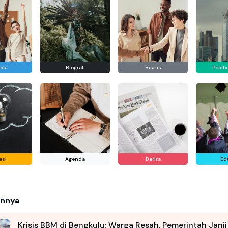
asi
Biografi
Bisnis
Pemb
asi
Agenda
Berita
Ed
innya
Krisis BBM di Bengkulu: Warga Resah, Pemerintah Janji