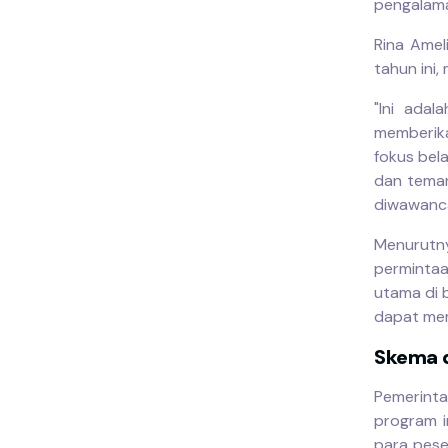
pengalama
Rina Amel
tahun ini
"Ini ada
memberika
fokus bela
dan teman
diwawanca
Menurutn
permintaa
utama di 
dapat mem
Skema 
Pemerinta
program 
para pese