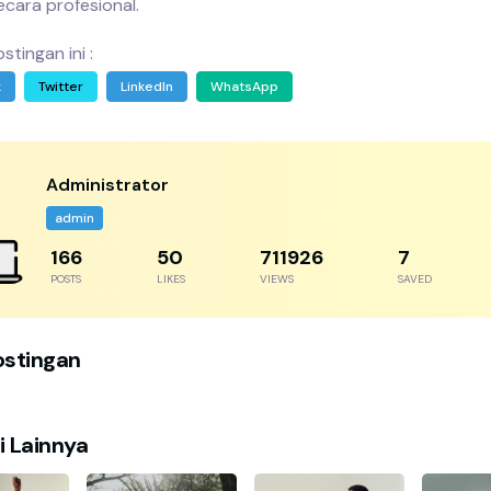
ecara profesional.
stingan ini :
k
Twitter
LinkedIn
WhatsApp
Administrator
admin
230
69
985743
9
POSTS
LIKES
VIEWS
SAVED
ostingan
i Lainnya