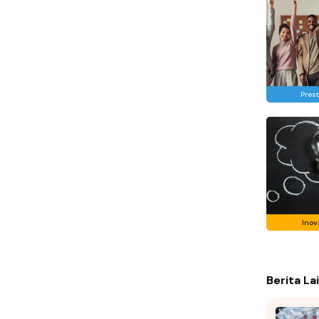
Prest
Inov
Berita La