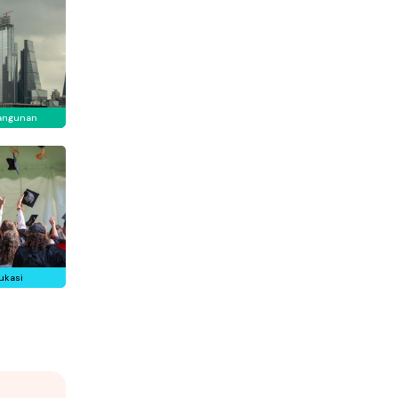
angunan
ukasi