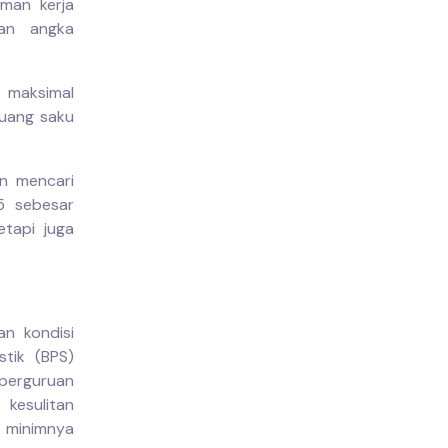
aman kerja
kan angka
a maksimal
 uang saku
an mencari
5 sebesar
tapi juga
an kondisi
stik (BPS)
 perguruan
kesulitan
 minimnya