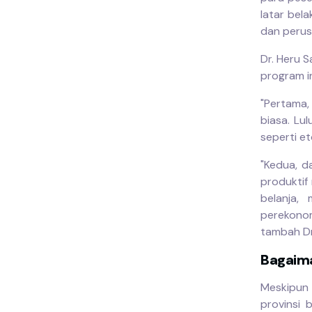
latar bel
dan perus
Dr. Heru 
program in
"Pertama,
biasa. Lu
seperti et
"Kedua, d
produktif
belanja,
perekonomi
tambah Dr
Bagaima
Meskipun
provinsi 