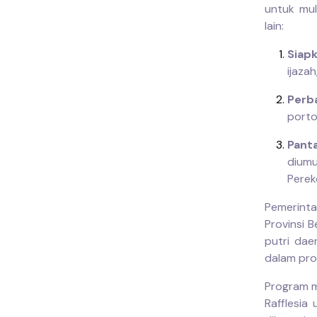
untuk mul
lain:
Siap
ijaza
Perba
porto
Pant
dium
Perek
Pemerinta
Provinsi 
putri da
dalam prog
Program m
Rafflesia