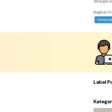
dihargai s
Bagikan Po
Faceboo
Label P
Kategor