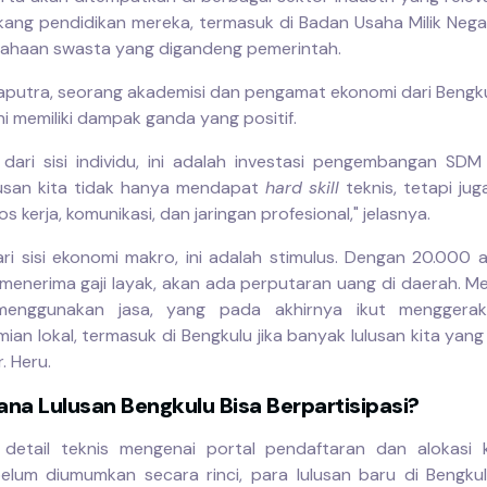
akang pendidikan mereka, termasuk di Badan Usaha Milik Neg
ahaan swasta yang digandeng pemerintah.
Saputra, seorang akademisi dan pengamat ekonomi dari Bengkul
i memiliki dampak ganda yang positif.
 dari sisi individu, ini adalah investasi pengembangan SDM
lusan kita tidak hanya mendapat
hard skill
teknis, tetapi ju
os kerja, komunikasi, dan jaringan profesional," jelasnya.
ari sisi ekonomi makro, ini adalah stimulus. Dengan 20.000
 menerima gaji layak, akan ada perputaran uang di daerah. M
 menggunakan jasa, yang pada akhirnya ikut menggera
an lokal, termasuk di Bengkulu jika banyak lulusan kita yang
. Heru.
na Lulusan Bengkulu Bisa Berpartisipasi?
 detail teknis mengenai portal pendaftaran dan alokasi 
belum diumumkan secara rinci, para lulusan baru di Bengku