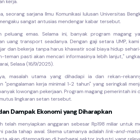
n kerja.
ia, seorang sarjana Ilmu Komunikasi lulusan Universitas Bengk
, mengaku sangat antusias mendengar kabar tersebut.
lah peluang emas. Selama ini, banyak program magang y
n uang transport seadanya. Dengan gaji setara UMP, kami 
jar dan bekerja tanpa harus khawatir soal biaya hidup sehari
-teman pasti akan mencari informasinya lebih lanjut," ungk
rai, Selasa (16/9/2025).
ya, masalah utama yang dihadapi ia dan rekan-rekann
n "pengalaman kerja minimal 1-2 tahun" yang seringkali menj
banyak lowongan pekerjaan. Program magang pemerintah ini 
utus lingkaran setan tersebut.
dan Dampak Ekonomi yang Diharapkan
h telah menyiapkan anggaran sebesar Rp198 miliar untuk m
ini pada tahap awal. Skema utamanya adalah
link-and-matc
rta akan ditempatkan di berbagai sektor industri yang rele