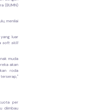
ara (BUMN)
u, menilai
 yang luar
ga
soft skill
 anak muda
ereka akan
kkan roda
 terserap,"
kuota per
lu diimbau