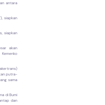
kan antara
), siapkan
s, siapkan
esar akan
, Kemenko
akertrans)
kan putra-
yang sama
na di Bumi
mantap dan