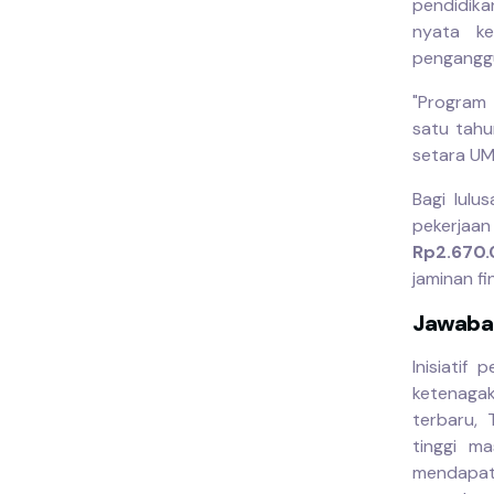
pendidika
nyata ke
penganggu
"Program 
satu tahu
setara UMP
Bagi lulu
pekerjaa
Rp2.670.
jaminan fi
Jawaban
Inisiatif
ketenagak
terbaru, 
tinggi m
mendapat