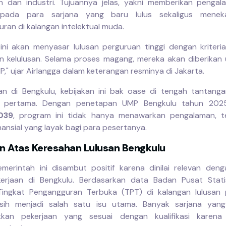
n dan industri. Tujuannya jelas, yakni memberikan pengal
pada para sarjana yang baru lulus sekaligus mene
ran di kalangan intelektual muda.
ini akan menyasar lulusan perguruan tinggi dengan kriteri
n kelulusan. Selama proses magang, mereka akan diberikan
," ujar Airlangga dalam keterangan resminya di Jakarta.
san di Bengkulu, kebijakan ini bak oase di tengah tantang
n pertama. Dengan penetapan UMP Bengkulu tahun 202
039
, program ini tidak hanya menawarkan pengalaman, te
nansial yang layak bagi para pesertanya.
 Atas Keresahan Lulusan Bengkulu
 pemerintah ini disambut positif karena dinilai relevan deng
erjaan di Bengkulu. Berdasarkan data Badan Pusat Stati
Tingkat Pengangguran Terbuka (TPT) di kalangan lulusan
asih menjadi salah satu isu utama. Banyak sarjana yang 
kan pekerjaan yang sesuai dengan kualifikasi karena