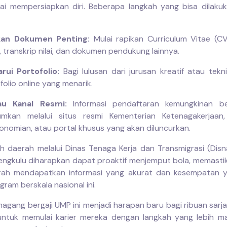
ai mempersiapkan diri. Beberapa langkah yang bisa dilaku
kan Dokumen Penting:
Mulai rapikan Curriculum Vitae (CV
h, transkrip nilai, dan dokumen pendukung lainnya.
rui Portofolio:
Bagi lulusan dari jurusan kreatif atau tekni
folio online yang menarik.
au Kanal Resmi:
Informasi pendaftaran kemungkinan b
umkan melalui situs resmi Kementerian Ketenagakerjaan
onomian, atau portal khusus yang akan diluncurkan.
h daerah melalui Dinas Tenaga Kerja dan Transmigrasi (Disn
Bengkulu diharapkan dapat proaktif menjemput bola, memasti
erah mendapatkan informasi yang akurat dan kesempatan 
ram berskala nasional ini.
agang bergaji UMP ini menjadi harapan baru bagi ribuan sarja
 untuk memulai karier mereka dengan langkah yang lebih 