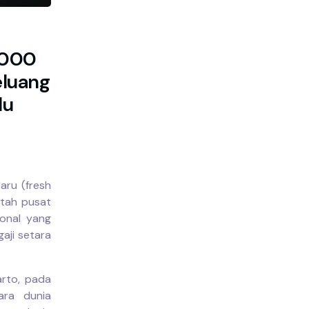
.000
eluang
lu
aru (fresh
ntah pusat
onal yang
aji setara
rto, pada
ara dunia