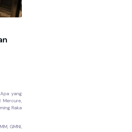
an
 Apa yang
l Mercure,
uming Raka
IMM, GMNI,