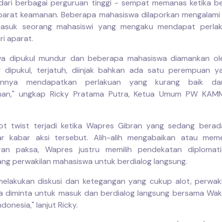
ari berbagai perguruan tinggi - sempat memanas ketika 
arat keamanan. Beberapa mahasiswa dilaporkan mengalami
ermasuk seorang mahasiswi yang mengaku mendapat perlak
ri aparat.
wa dipukul mundur dan beberapa mahasiswa diamankan ole
 dipukul, terjatuh, diinjak bahkan ada satu perempuan y
gannya mendapatkan perlakuan yang kurang baik dar
an," ungkap Ricky Pratama Putra, Ketua Umum PW KAMMI
t twist terjadi ketika Wapres Gibran yang sedang berad
r kabar aksi tersebut. Alih-alih mengabaikan atau meme
an paksa, Wapres justru memilih pendekatan diplomat
g perwakilan mahasiswa untuk berdialog langsung.
melakukan diskusi dan ketegangan yang cukup alot, perwakil
 diminta untuk masuk dan berdialog langsung bersama Waki
ndonesia," lanjut Ricky.