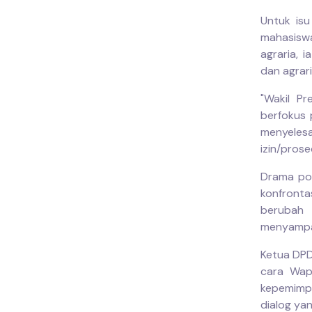
Untuk isu
mahasiswa
agraria, 
dan agrari
"Wakil P
berfokus 
menyele
izin/prosed
Drama pol
konfront
berubah 
menyampai
Ketua DPD
cara Wapr
kepemimpi
dialog ya