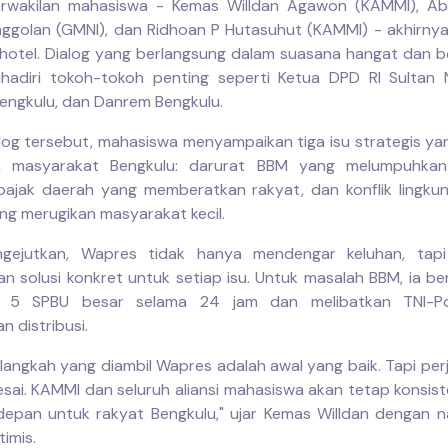
rwakilan mahasiswa - Kemas Willdan Agawon (KAMMI), Abd
inggolan (GMNI), dan Ridhoan P Hutasuhut (KAMMI) - akhirny
hotel. Dialog yang berlangsung dalam suasana hangat dan 
dihadiri tokoh-tokoh penting seperti Ketua DPD RI Sultan 
engkulu, dan Danrem Bengkulu.
log tersebut, mahasiswa menyampaikan tiga isu strategis ya
n masyarakat Bengkulu: darurat BBM yang melumpuhkan
pajak daerah yang memberatkan rakyat, dan konflik lingku
ang merugikan masyarakat kecil.
gejutkan, Wapres tidak hanya mendengar keluhan, tapi
n solusi konkret untuk setiap isu. Untuk masalah BBM, ia b
5 SPBU besar selama 24 jam dan melibatkan TNI-Po
 distribusi.
langkah yang diambil Wapres adalah awal yang baik. Tapi perj
esai. KAMMI dan seluruh aliansi mahasiswa akan tetap konsis
depan untuk rakyat Bengkulu," ujar Kemas Willdan dengan 
imis.