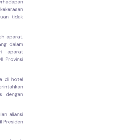
berhadapan
 kekerasan
uan tidak
h aparat.
ang dalam
i aparat
 Provinsi
a di hotel
rintahkan
is dengan
an aliansi
l Presiden