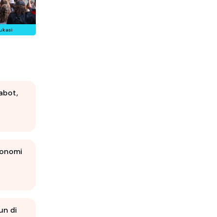
ukasi
abot,
konomi
un di