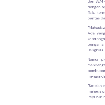
dan BEM d
dengan ap
fisik, t
pantas da
"Mahasis
Ada yang
keteran
pengaman
Bengkulu.
Namun plo
mendenga
pembubar
mengundan
"Setelah 
mahasiswa
Republik I