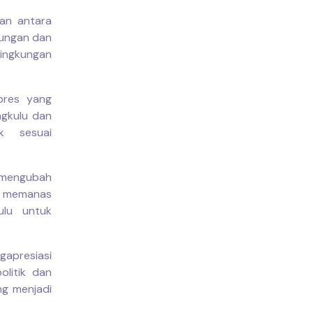
uan antara
kungan dan
lingkungan
pres yang
ngkulu dan
k sesuai
t mengubah
t memanas
ulu untuk
gapresiasi
olitik dan
ng menjadi