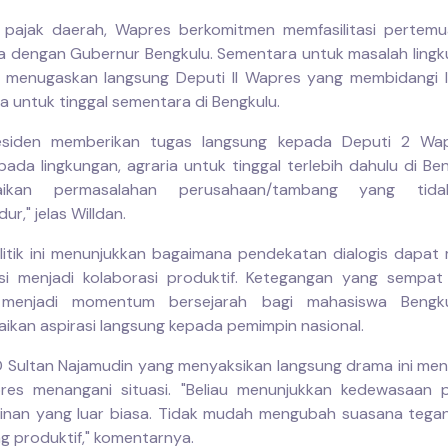
 pajak daerah, Wapres berkomitmen memfasilitasi pertem
 dengan Gubernur Bengkulu. Sementara untuk masalah ling
ia menugaskan langsung Deputi II Wapres yang membidangi 
a untuk tinggal sementara di Bengkulu.
residen memberikan tugas langsung kepada Deputi 2 Wa
pada lingkungan, agraria untuk tinggal terlebih dahulu di Be
saikan permasalahan perusahaan/tambang yang tida
ur," jelas Willdan.
itik ini menunjukkan bagaimana pendekatan dialogis dapa
asi menjadi kolaborasi produktif. Ketegangan yang sempa
menjadi momentum bersejarah bagi mahasiswa Bengk
kan aspirasi langsung kepada pemimpin nasional.
 Sultan Najamudin yang menyaksikan langsung drama ini men
es menangani situasi. "Beliau menunjukkan kedewasaan p
nan yang luar biasa. Tidak mudah mengubah suasana tega
ng produktif," komentarnya.