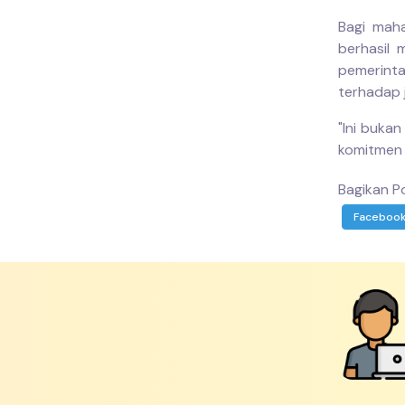
Bagi mah
berhasil
pemerint
terhadap j
"Ini bukan
komitmen 
Bagikan Po
Faceboo