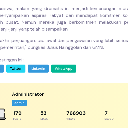
asiswa, malam yang dramatis ini menjadi kemenangan mora
 menyampaikan aspirasi rakyat dan mendapat komitmen kon
ah pusat. Namun mereka juga berkomitmen melakukan p
anji-janji yang telah disampaikan.
 akhir perjuangan, tapi awal dari pengawalan yang lebih seri
pemerintah," pungkas Julius Nainggolan dari GMNI.
stingan ini :
k
Twitter
LinkedIn
WhatsApp
Administrator
admin
256
77
1095576
11
POSTS
LIKES
VIEWS
SAVED