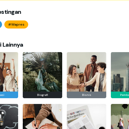
ostingan
#Wapres
i Lainnya
asi
Biografi
Bisnis
Pemb