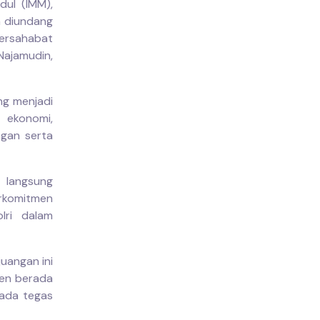
ul (IMM),
a diundang
bersahabat
Najamudin,
ng menjadi
 ekonomi,
ngan serta
 langsung
erkomitmen
lri dalam
uangan ini
ten berada
nada tegas