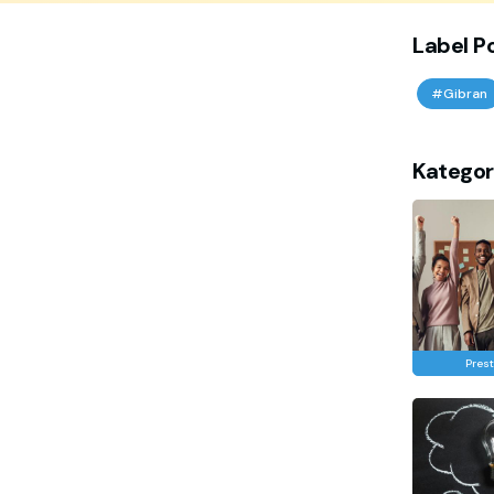
Label P
#Gibran
Kategor
Prest