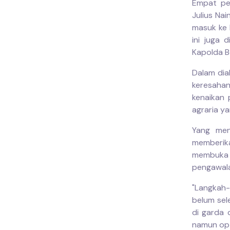
Empat pe
Julius Na
masuk ke 
ini juga 
Kapolda B
Dalam dia
keresaha
kenaikan 
agraria y
Yang men
memberika
membuka 
pengawalan
"Langkah-
belum sel
di garda 
namun opt