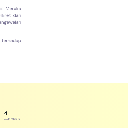
l. Mereka
kret dari
engawalan
us terhadap
7
COMMENTS