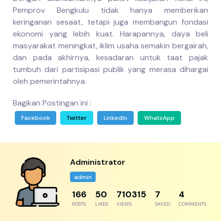
Pemprov Bengkulu tidak hanya memberikan
keringanan sesaat, tetapi juga membangun fondasi
ekonomi yang lebih kuat. Harapannya, daya beli
masyarakat meningkat, iklim usaha semakin bergairah,
dan pada akhirnya, kesadaran untuk taat pajak
tumbuh dari partisipasi publik yang merasa dihargai
oleh pemerintahnya.
Bagikan Postingan ini :
Facebook
Twitter
LinkedIn
WhatsApp
Administrator
admin
204
61
874234
8
5
POSTS
LIKES
VIEWS
SAVED
COMMENTS