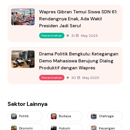
Wapres Gibran Temui Siswa SDN 61:
Rendangnya Enak, Ada Wakil
Presiden Jadi Seru!
31 May 2025
Pemerintahan
Drama Politik Bengkulu: Ketegangan
Demo Mahasiswa Berujung Dialog
Produktif dengan Wapres
30 May 2025
Pemerintahan
Sektor Lainnya
Politik
Budaya
Olahraga
Ekonomi
Hukum
Keuangan