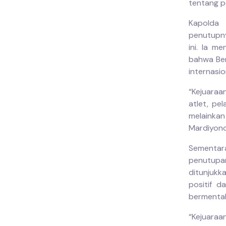
tentang p
Kapolda 
penutupny
ini. Ia m
bahwa Ben
internasio
“Kejuaraa
atlet, pe
melainkan
Mardiyono
Sementar
penutupan
ditunjukk
positif 
bermental 
“Kejuaraa