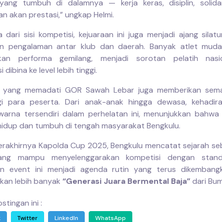
ai yang tumbuh di dalamnya — kerja keras, disiplin, solida
n akan prestasi,” ungkap Helmi.
 dari sisi kompetisi, kejuaraan ini juga menjadi ajang silat
an pengalaman antar klub dan daerah. Banyak atlet muda
kan performa gemilang, menjadi sorotan pelatih nasi
 dibina ke level lebih tinggi.
 yang memadati GOR Sawah Lebar juga memberikan sema
gi para peserta. Dari anak-anak hingga dewasa, kehadir
arna tersendiri dalam perhelatan ini, menunjukkan bahw
hidup dan tumbuh di tengah masyarakat Bengkulu.
rakhirnya Kapolda Cup 2025, Bengkulu mencatat sejarah se
ng mampu menyelenggarakan kompetisi dengan standa
an event ini menjadi agenda rutin yang terus dikembang
kan lebih banyak
“Generasi Juara Bermental Baja”
dari Bumi
stingan ini :
k
Twitter
LinkedIn
WhatsApp