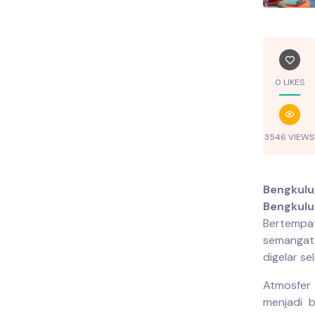
0 LIKES
3546 VIEWS
Bengkulu
Bengkul
Bertemp
semangat 
digelar se
Atmosfer 
menjadi b