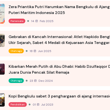
Zera Priantika Putri Harumkan Nama Bengkulu di Ajang
Puteri Maritim Indonesia 2025
14 Feb 2025
Pariwisata
Gebrakan di Kancah Internasional: Atlet Hapkido Beng
Ukir Sejarah, Sabet 4 Medali di Kejuaraan Asia Tenggar
18 Jun 2025
Olahraga
Kibarkan Merah Putih di Abu Dhabi: Habib Dzulfaqqor D
Juara Dunia Pencak Silat Remaja
23 Dec 2024
Olahraga
Kopi Bengkulu sabet 3 penghargaan di ajang internasi
01 Jul 2023
Pendidikan