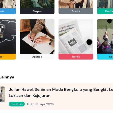
asi
Biografi
Bisnis
Pemb
asi
Agenda
Berita
Ed
Lainnya
Julian Hawel: Seniman Muda Bengkulu yang Bangkit L
Lukisan dan Kejujuran
25 Apr 2025
Kesenian