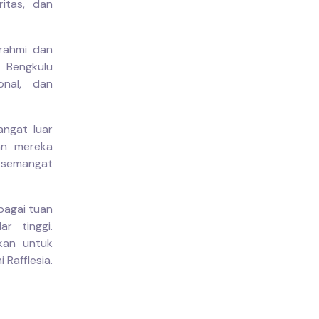
ritas, dan
urahmi dan
 Bengkulu
onal, dan
ngat luar
an mereka
a semangat
bagai tuan
r tinggi.
kan untuk
 Rafflesia.