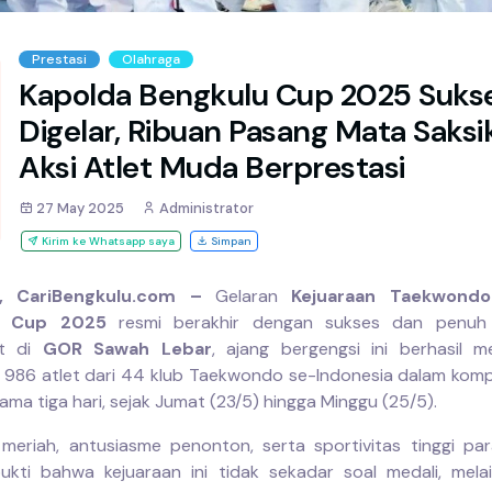
Prestasi
Olahraga
Kapolda Bengkulu Cup 2025 Suks
Digelar, Ribuan Pasang Mata Saksi
Aksi Atlet Muda Berprestasi
27 May 2025
Administrator
Kirim ke Whatsapp saya
Simpan
, CariBengkulu.com –
Gelaran
Kejuaraan Taekwondo
u Cup 2025
resmi berakhir dengan sukses dan penuh a
at di
GOR Sawah Lebar
, ajang bergengsi ini berhasil 
986 atlet dari 44 klub Taekwondo se-Indonesia dalam komp
lama tiga hari, sejak Jumat (23/5) hingga Minggu (25/5).
meriah, antusiasme penonton, serta sportivitas tinggi pa
ukti bahwa kejuaraan ini tidak sekadar soal medali, mela