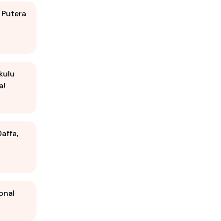
 Putera
kulu
a!
affa,
onal