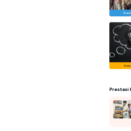
Prest
Inov
Prestasi 