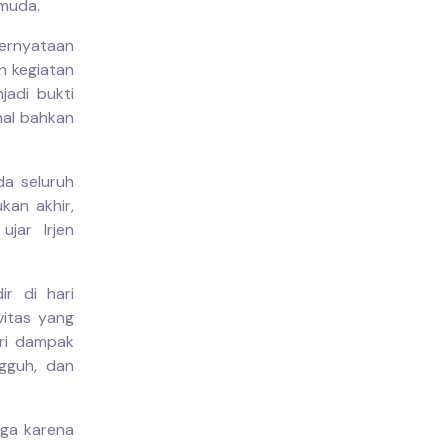
 muda.
ernyataan
n kegiatan
jadi bukti
nal bahkan
da seluruh
kan akhir,
ujar Irjen
ir di hari
vitas yang
eri dampak
gguh, dan
uga karena