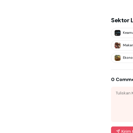
Sektor 
Keam
Maka
Ekono
0 Comm
Kirim