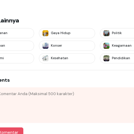
Lainnya
anan
Gaya Hidup
Politik
nan
Konser
Keagamaan
mi
Kesehatan
Pendidikan
ents
 Komentar