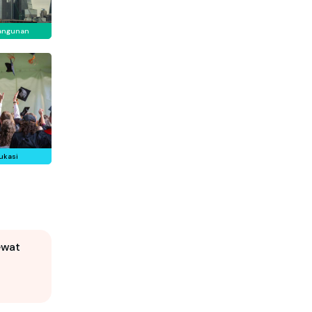
angunan
ukasi
ewat