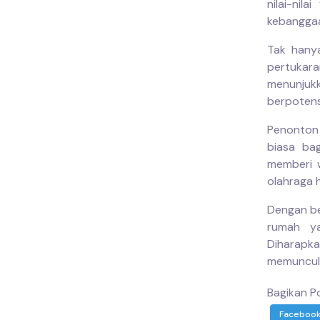
nilai-nil
kebanggaa
Tak hanya
pertukar
menunjuk
berpotensi
Penonton
biasa ba
memberi w
olahraga 
Dengan be
rumah ya
Diharapk
memuncul
Bagikan Po
Faceboo