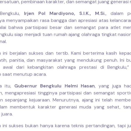
ersatuan, pembinaan karakter, dan semangat juang generasi
Bengkulu,
Irjen Pol Mardiyono, S.I.K., M.Si.
, dalam p
a menyampaikan rasa bangga dan apresiasi atas kelancara
enilai bahwa partisipasi besar dan semangat para atlet men
gkulu siap menjadi tuan rumah ajang olahraga tingkat nasio
nal.
n ini berjalan sukses dan tertib. Kami berterima kasih kepa
latih, panitia, dan masyarakat yang mendukung penuh. Ini bu
 awal dari kebangkitan olahraga prestasi di Bengkulu,” 
 saat menutup acara.
a itu,
Gubernur Bengkulu Helmi Hasan
, yang juga had
, mengapresiasi tingginya partisipasi dan semangat sporti
an sepanjang kejuaraan. Menurutnya, ajang ini telah memb
dalam membentuk karakter generasi muda yang sehat, tan
juara.
n ini sukses bukan hanya karena teknis pertandingan, tapi j