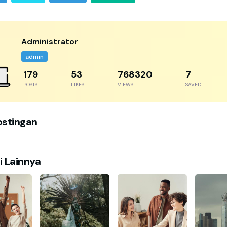
Administrator
admin
256
77
1097601
11
POSTS
LIKES
VIEWS
SAVED
ostingan
i Lainnya