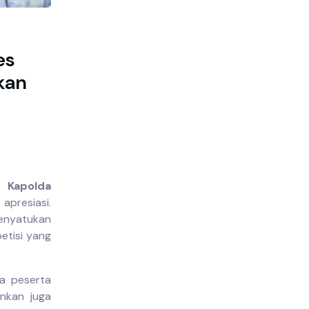
es
kan
 Kapolda
presiasi.
menyatukan
etisi yang
ra peserta
inkan juga