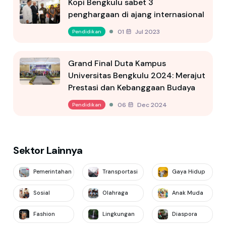
Kopi Bengkulu sabet 3
penghargaan di ajang internasional
01 Jul 2023
Pendidikan
Grand Final Duta Kampus
Universitas Bengkulu 2024: Merajut
Prestasi dan Kebanggaan Budaya
06 Dec 2024
Pendidikan
Sektor Lainnya
Pemerintahan
Transportasi
Gaya Hidup
Sosial
Olahraga
Anak Muda
Fashion
Lingkungan
Diaspora