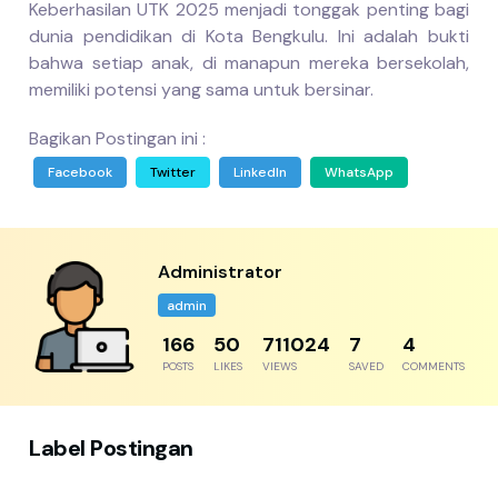
Keberhasilan UTK 2025 menjadi tonggak penting bagi
dunia pendidikan di Kota Bengkulu. Ini adalah bukti
bahwa setiap anak, di manapun mereka bersekolah,
memiliki potensi yang sama untuk bersinar.
Bagikan Postingan ini :
Facebook
Twitter
LinkedIn
WhatsApp
Administrator
admin
204
61
875107
8
5
POSTS
LIKES
VIEWS
SAVED
COMMENTS
Label Postingan