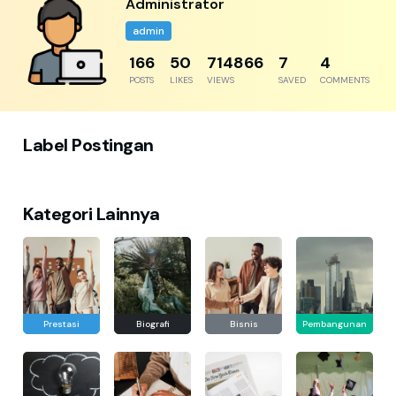
Administrator
admin
217
65
934824
9
5
POSTS
LIKES
VIEWS
SAVED
COMMENTS
Label Postingan
Kategori Lainnya
Prestasi
Biografi
Bisnis
Pembangunan