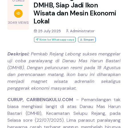
0 LIKES
DMHB, Siap Jadi Ikon
Wisata dan Mesin Ekonomi
Lokal
3049 VIEWS
25 July 2025
Administrator
Kirim ke Whatsapp saya
Simpan
Deskripsi:
Pemkab Rejang Lebong sukses menggelar
uji coba paralayang di Danau Mas Harun Bastari
(DMHB). Dengan peluncuran resmi pada 18 Agustus
dan perencanaan matang, ikon baru ini diharapkan
menjadi magnet wisata adrenalin sekaligus
penggerak ekonomi masyarakat.
CURUP, CARIBENGKULU.COM
– Pemandangan tak
biasa menghiasi langit di atas Danau Mas Harun
Bastari (DMHB), Kecamatan Selupu Rejang, pada
Selasa sore (22/07/2025). Lima parasut paralayang
berwarna cerah terbang anggun, membelah birunya