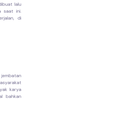
ibuat lalu
 saat ini.
jalan, di
i jembatan
masyarakat
nyak karya
al bahkan