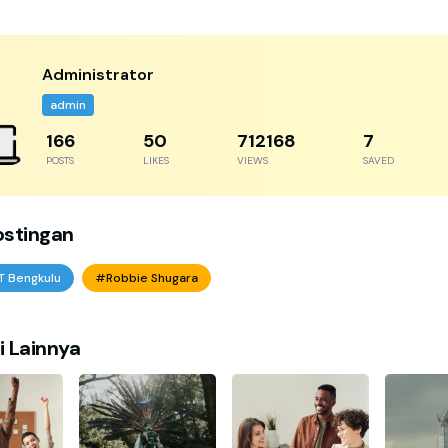
Administrator
admin
256
77
1095644
11
POSTS
LIKES
VIEWS
SAVED
ostingan
T Bengkulu
#Robbie Shugara
i Lainnya