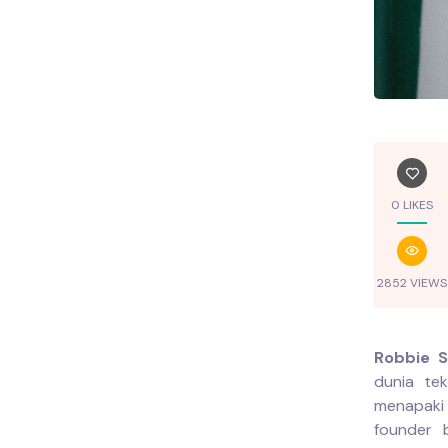
0 LIKES
2852 VIEWS
Robbie S
dunia te
menapaki
founder b