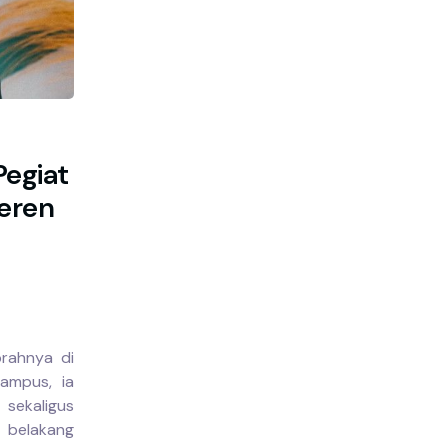
Pegiat
keren
prahnya di
ampus, ia
sekaligus
r belakang