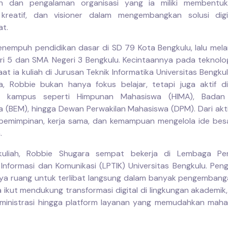
an dan pengalaman organisasi yang ia miliki membentuk
 kreatif, dan visioner dalam mengembangkan solusi digi
t.
nempuh pendidikan dasar di SD 79 Kota Bengkulu, lalu mela
i 5 dan SMA Negeri 3 Bengkulu. Kecintaannya pada teknolo
at ia kuliah di Jurusan Teknik Informatika Universitas Bengk
, Robbie bukan hanya fokus belajar, tetapi juga aktif d
si kampus seperti Himpunan Mahasiswa (HIMA), Badan 
 (BEM), hingga Dewan Perwakilan Mahasiswa (DPM). Dari aktivi
epemimpinan, kerja sama, dan kemampuan mengelola ide bes
.
kuliah, Robbie Shugara sempat bekerja di Lembaga P
 Informasi dan Komunikasi (LPTIK) Universitas Bengkulu. Peng
a ruang untuk terlibat langsung dalam banyak pengembanga
 ikut mendukung transformasi digital di lingkungan akademik,
ministrasi hingga platform layanan yang memudahkan mah