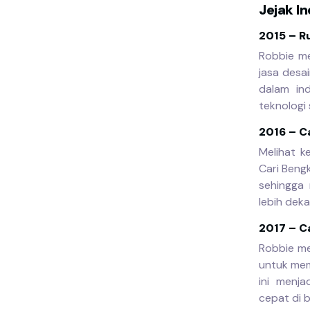
Jejak I
2015 – R
Robbie me
jasa desa
dalam in
teknologi
2016 – C
Melihat k
Cari Bengk
sehingga 
lebih deka
2017 – C
Robbie me
untuk mem
ini menj
cepat di 