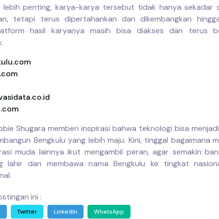
g lebih penting, karya-karya tersebut tidak hanya sekadar d
kan, tetapi terus dipertahankan dan dikembangkan hingga
atform hasil karyanya masih bisa diakses dan terus ber
:
kulu.com
h.com
asidata.co.id
a.com
bbie Shugara memberi inspirasi bahwa teknologi bisa menjad
bangun Bengkulu yang lebih maju. Kini, tinggal bagaimana 
asi muda lainnya ikut mengambil peran, agar semakin ba
ng lahir dan membawa nama Bengkulu ke tingkat nasion
nal.
stingan ini :
k
Twitter
LinkedIn
WhatsApp