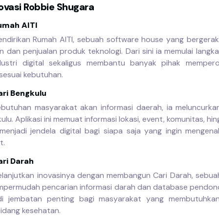
novasi Robbie Shugara
umah AITI
ndirikan Rumah AITI, sebuah software house yang bergerak
in dan penjualan produk teknologi. Dari sini ia memulai langk
dustri digital sekaligus membantu banyak pihak memperol
 sesuai kebutuhan.
ari Bengkulu
ebutuhan masyarakat akan informasi daerah, ia meluncurka
ulu. Aplikasi ini memuat informasi lokasi, event, komunitas, hin
menjadi jendela digital bagi siapa saja yang ingin mengena
t.
ari Darah
lanjutkan inovasinya dengan membangun Cari Darah, sebua
permudah pencarian informasi darah dan database pendonor
adi jembatan penting bagi masyarakat yang membutuhka
bidang kesehatan.