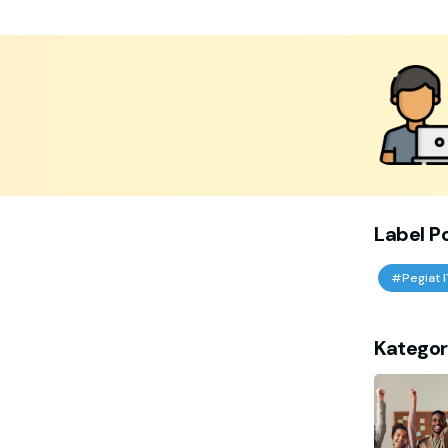
Label P
#Pegiat I
Kategor