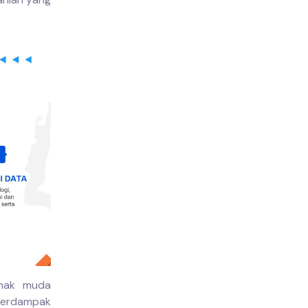
anak muda
 berdampak