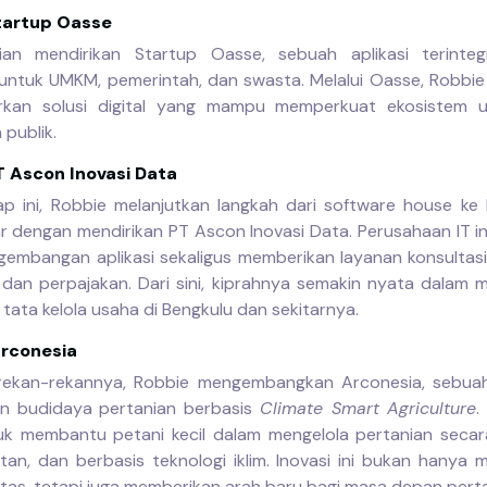
tartup Oasse
ian mendirikan Startup Oasse, sebuah aplikasi terinteg
 untuk UMKM, pemerintah, dan swasta. Melalui Oasse, Robbi
rkan solusi digital yang mampu memperkuat ekosistem 
 publik.
T Ascon Inovasi Data
p ini, Robbie melanjutkan langkah dari software house ke 
ar dengan mendirikan PT Ascon Inovasi Data. Perusahaan IT in
embangan aplikasi sekaligus memberikan layanan konsultasi
dan perpajakan. Dari sini, kiprahnya semakin nyata dalam
 tata kelola usaha di Bengkulu dan sekitarnya.
rconesia
rekan-rekannya, Robbie mengembangkan Arconesia, sebuah
n budidaya pertanian berbasis
Climate Smart Agriculture
.
uk membantu petani kecil dalam mengelola pertanian seca
utan, dan berbasis teknologi iklim. Inovasi ini bukan hanya
itas, tetapi juga memberikan arah baru bagi masa depan pert