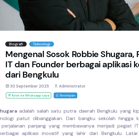
Biografi
Teknologi
Mengenal Sosok Robbie Shugara, 
IT dan Founder berbagai aplikasi 
dari Bengkulu
30 September 2025
Administrator
Kirim ke Whatsapp saya
Tersimpan
hugara
adalah salah satu putra daerah Bengkulu yang ki
knologi patut dibanggakan. Dari bangku sekolah hingga k
 perjalanan panjang yang membawanya menjadi pegiat IT 
erbagai aplikasi inovatif yang lahir dari Bengkulu. Lata