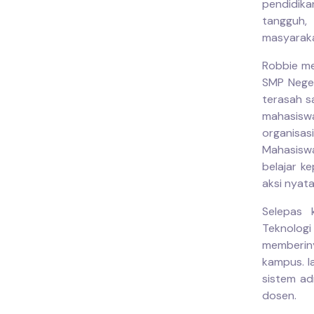
pendidik
tangguh,
masyaraka
Robbie me
SMP Neger
terasah sa
mahasiswa
organisa
Mahasiswa
belajar k
aksi nyata
Selepas 
Teknologi
memberiny
kampus. Ia
sistem ad
dosen.