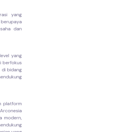
rasi yang
e berupaya
usaha dan
level yang
i berfokus
 di bidang
 mendukung
 platform
 Arconesia
ra modern,
 mendukung
anian yang