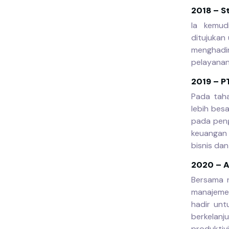
2018 – S
Ia kemud
ditujukan
menghadi
pelayanan
2019 – P
Pada taha
lebih bes
pada peng
keuangan 
bisnis dan
2020 – A
Bersama 
manajeme
hadir unt
berkelanj
produktiv