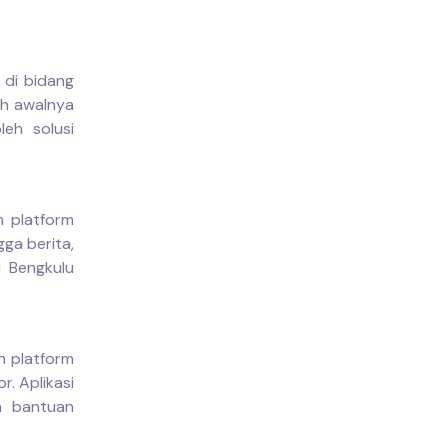
 di bidang
ah awalnya
eh solusi
n platform
gga berita,
l Bengkulu
h platform
. Aplikasi
n bantuan