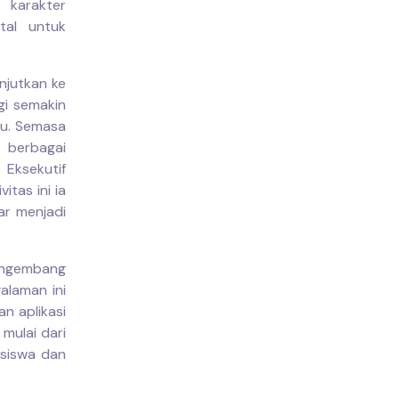
 karakter
tal untuk
njutkan ke
gi semakin
ulu. Semasa
i berbagai
Eksekutif
tas ini ia
ar menjadi
engembang
alaman ini
n aplikasi
 mulai dari
asiswa dan