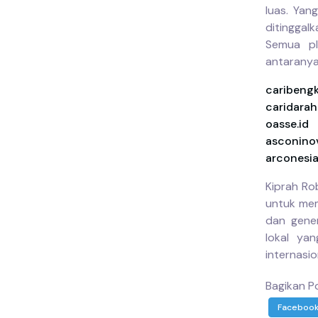
luas. Yan
ditinggal
Semua pl
antaranya
caribeng
caridara
oasse.id
asconinov
arconesi
Kiprah Ro
untuk mem
dan gener
lokal ya
internasio
Bagikan Po
Faceboo