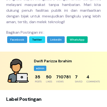
melayani masyarakat tanpa hambatan. Mari kita
dukung penuh fasilitas publik ini dan manfaatkan
dengan bijak untuk mewujudkan Bengkulu yang lebih
aman, tertib, dan melek teknologi!
Bagikan Postingan ini :
Facebook
Twitter
LinkedIn
WhatsApp
Dwifi Parizza Ibrahim
admin
44
61
874808
8
5
POSTS
LIKES
VIEWS
SAVED
COMMENTS
Label Postingan