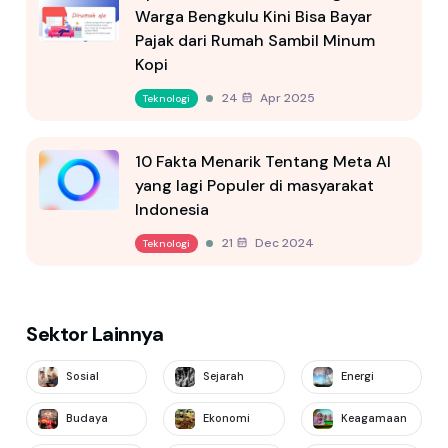
Warga Bengkulu Kini Bisa Bayar
Pajak dari Rumah Sambil Minum
Kopi
24 Apr 2025
Teknologi
10 Fakta Menarik Tentang Meta AI
yang lagi Populer di masyarakat
Indonesia
21 Dec 2024
Teknologi
Sektor Lainnya
Sosial
Sejarah
Energi
Budaya
Ekonomi
Keagamaan