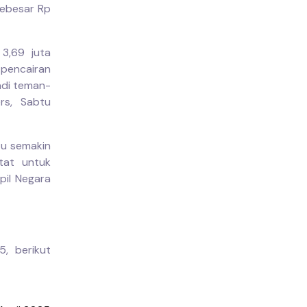
sebesar Rp
 3,69 juta
pencairan
adi teman-
rs, Sabtu
tu semakin
etat untuk
pil Negara
, berikut