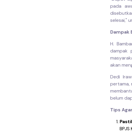
pada awa
disebutka
selesai," 
Dampak B
H. Bamban
dampak p
masyaraka
akan meng
Dedi Ira
pertama, 
membantu
belum dap
Tips Agar
Past
BPJS 