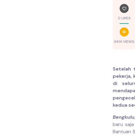
0 LIKES
3414 VIEWS
Setelah 
pekerja, 
di selu
mendapat
pengecek
kedua sed
Bengkulu
baru saja
Bantuan S