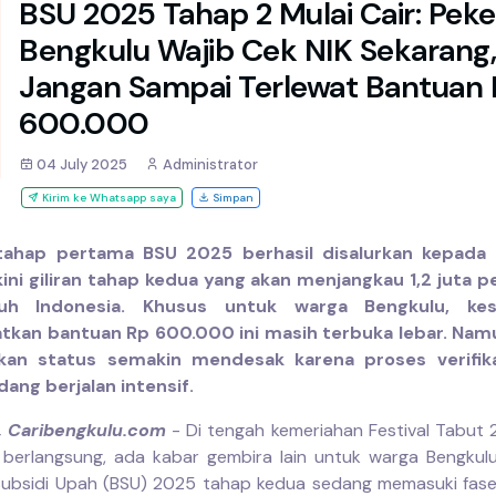
BSU 2025 Tahap 2 Mulai Cair: Peke
Bengkulu Wajib Cek NIK Sekarang,
Jangan Sampai Terlewat Bantuan
600.000
04 July 2025
Administrator
Kirim ke Whatsapp saya
Simpan
tahap pertama BSU 2025 berhasil disalurkan kepada 
kini giliran tahap kedua yang akan menjangkau 1,2 juta pe
ruh Indonesia. Khusus untuk warga Bengkulu, ke
kan bantuan Rp 600.000 ini masih terbuka lebar. Nam
an status semakin mendesak karena proses verifik
ang berjalan intensif.
, Caribengkulu.com
- Di tengah kemeriahan Festival Tabut
 berlangsung, ada kabar gembira lain untuk warga Bengkul
ubsidi Upah (BSU) 2025 tahap kedua sedang memasuki fase k