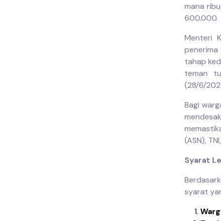
mana ribu
600.000.
Menteri K
penerima
tahap ked
teman tu
(28/6/202
Bagi warg
mendesak.
memastika
(ASN), TNI
Syarat L
Berdasar
syarat ya
Warg