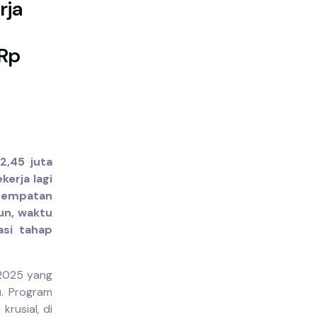
rja
 Rp
2,45 juta
kerja lagi
sempatan
un, waktu
asi tahap
 2025 yang
u. Program
rusial, di