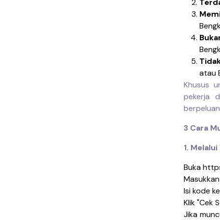
Terda
Memi
Bengk
Bukan
Bengk
Tida
atau
Khusus u
pekerja 
berpelua
3 Cara M
1. Melal
Buka http
Masukkan 
Isi kode 
Klik "Cek 
Jika munc