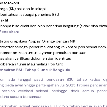
an fotokopi
arga (KK) asli dan fotokopi
beritahuan sebagai penerima BSU
aktif
hanya bisa dilakukan oleh penerima langsung (tidak bisa diwa
Pencairan:
tatus di aplikasi Pospay Orange dengan NIK
terdaftar sebagai penerima, datang ke kantor pos sesuai domis
 nomor antrean untuk layanan pencairan bantuan
as akan verifikasi dokumen dan identitas
diberikan tunai atau melalui Pos Giro
encairan BSU Tahap 2 untuk Bengkulu
lum ada tanggal pasti, pencairan BSU tahap kedua dip
ng pada awal hingga pertengahan Juli 2025. Proses pencairan
 setelah verifikasi selesai, sehingga tidak semua pene
 dana secara bersamaan.
perkirakan jadwal pencairan BSU 2025 tahap kedua akan b