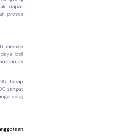
dak dapat
lah proses
U memiliki
daya beli
-hari. Ini
BSU tahap
000 sangat
moga yang
anggotaan