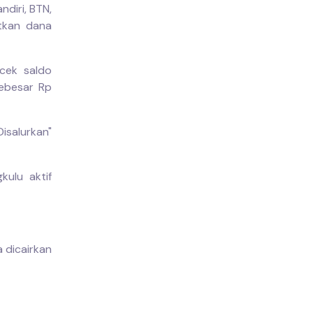
ndiri, BTN,
utkan dana
cek saldo
sebesar Rp
isalurkan"
ulu aktif
a dicairkan