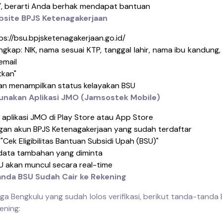
, berarti Anda berhak mendapat bantuan
ebsite BPJS Ketenagakerjaan
ps://bsu.bpjsketenagakerjaan.go.id/
engkap: NIK, nama sesuai KTP, tanggal lahir, nama ibu kandun
 email
tkan"
an menampilkan status kelayakan BSU
unakan Aplikasi JMO (Jamsostek Mobile)
aplikasi JMO di Play Store atau App Store
gan akun BPJS Ketenagakerjaan yang sudah terdaftar
 "Cek Eligibilitas Bantuan Subsidi Upah (BSU)"
data tambahan yang diminta
U akan muncul secara real-time
nda BSU Sudah Cair ke Rekening
ga Bengkulu yang sudah lolos verifikasi, berikut tanda-tanda
ening: