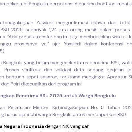
an pekerja di Bengkulu berpotensi menerima bantuan tunai 
etenagakerjaan Yassierli mengonfirmasi bahwa dari total
 BSU 2025, sebanyak 1,24 juta orang masih dalam proses 
ua. "Ada proses transfer dan itu juga membutuhkan waktu. J
nggu prosesnya ya," ujar Yassierli dalam konferensi pe
5).
a Bengkulu yang belum mengecek status penerima BSU, wak
 Proses verifikasi dan validasi data sedang berjalan k
n bantuan tepat sasaran, terutama mengingat Aparatur Si
, dan Polri dikecualikan dari program ini.
engkap Penerima BSU 2025 untuk Warga Bengkulu
kan Peraturan Menteri Ketenagakerjaan No. 5 Tahun 2025
ng harus dipenuhi warga Bengkulu untuk mendapatkan BSU:
a Negara Indonesia
dengan NIK yang sah