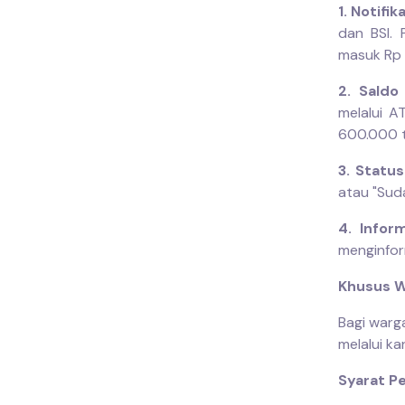
1. Notifi
dan BSI. 
masuk Rp
2. Saldo
melalui A
600.000 t
3. Statu
atau "Suda
4. Infor
menginfor
Khusus W
Bagi warga
melalui ka
Syarat Pe