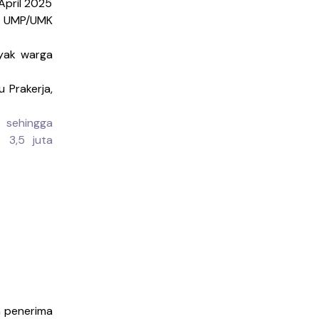
April 2025
 UMP/UMK
nyak warga
 Prakerja,
 sehingga
 3,5 juta
n penerima