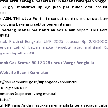
ftar aktif sebagai peserta BPJS Ketenagakerjaan
hingga 
liki gaji maksimal Rp 3,5 juta per bulan
atau sesuai
ulu
 ASN, TNI, atau Polri
- ini sangat penting mengingat ba
ulu yang bekerja di sektor pemerintahan
k sedang menerima bantuan sosial lain
seperti PKH, Kartu
 BPUM
ntuk Provinsi Bengkulu, UMP 2025 sebesar Rp 2.730.000,
dengan gaji di bawah angka tersebut atau maksimal Rp
ng mendapatkan BSU.
udah Cek Status BSU 2025 untuk Warga Bengkulu
ui Website Resmi Kemnaker
s://bsu.kemnaker.go.id/#pengecekanMandiri
16 digit NIK KTP
keamanan (captcha) yang muncul
Status"
ul "NIK yang Anda masukkan memenuhi kriteria sebagai calo