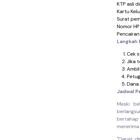
KTP asli d
Kartu Kelu
Surat pem
Nomor HP 
Pencairan 
Langkah 
Cek s
Jika 
Ambil
Petug
Dana 
Jadwal P
Meski be
berlangsu
bertahap
menerima
"Dapat di