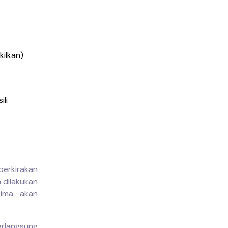
kilkan)
ili
erkirakan
 dilakukan
rima akan
erlangsung