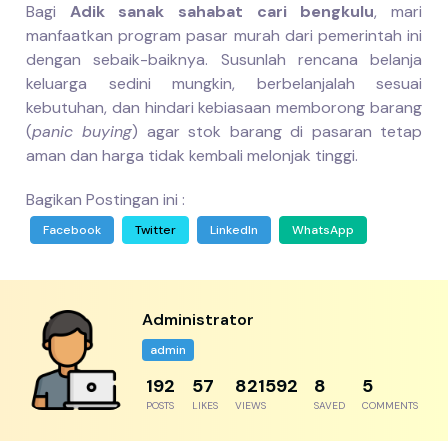
Bagi
Adik sanak sahabat cari bengkulu
, mari
manfaatkan program pasar murah dari pemerintah ini
dengan sebaik-baiknya. Susunlah rencana belanja
keluarga sedini mungkin, berbelanjalah sesuai
kebutuhan, dan hindari kebiasaan memborong barang
(
panic buying
) agar stok barang di pasaran tetap
aman dan harga tidak kembali melonjak tinggi.
Bagikan Postingan ini :
Facebook
Twitter
LinkedIn
WhatsApp
Administrator
admin
230
69
985910
9
6
POSTS
LIKES
VIEWS
SAVED
COMMENTS