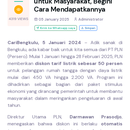
untuk Masyarakat, Begini
Cara Mendapatkannya
4319 VIEWS
05 January 2025
Administrator
Kirim ke Whatsapp saya
Simpan
CariBengkulu, 5 Januari 2024
– Adik sanak di
Bengkulu, ada kabar baik untuk kita semua dari PT PLN
(Persero). Mulai 1 Januari hingga 28 Februari 2025, PLN
memberikan
diskon tarif listrik sebesar 50 persen
untuk pelanggan rumah tangga dengan daya listrik
mulai dari 450 VA hingga 2.200 VA. Program ini
dihadirkan sebagai bagian dari paket stimulus
ekonomi yang dirancang pemerintah untuk membantu
masyarakat dalam meringankan pengeluaran di awal
tahun.
Direktur Utama PLN,
Darmawan Prasodjo
,
menegaskan bahwa diskon ini berlaku
otomatis