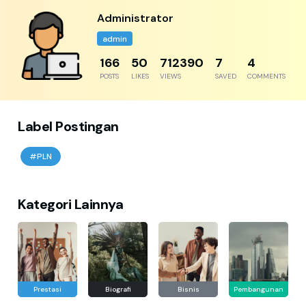
Administrator
admin
204
61
876788
8
5
POSTS
LIKES
VIEWS
SAVED
COMMENTS
Label Postingan
#PLN
Kategori Lainnya
Prestasi
Biografi
Bisnis
Pembangunan