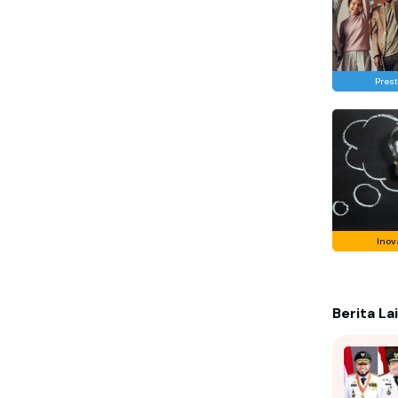
Prest
Inov
Berita La