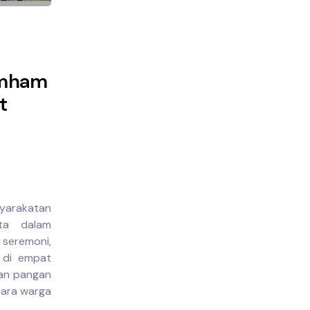
umham
t
syarakatan
ta dalam
seremoni,
 di empat
ian pangan
para warga