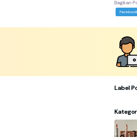
Bagikan Po
Faceboo
Label P
Kategor