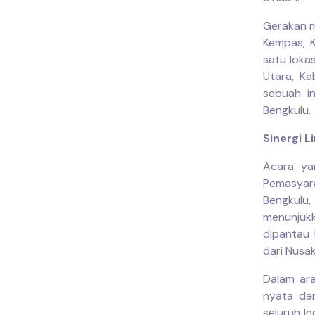
Gerakan m
Kempas, K
satu loka
Utara, Ka
sebuah in
Bengkulu.
Sinergi L
Acara yan
Pemasyarak
Bengkulu
menunjuk
dipantau 
dari Nus
Dalam ar
nyata dar
seluruh I