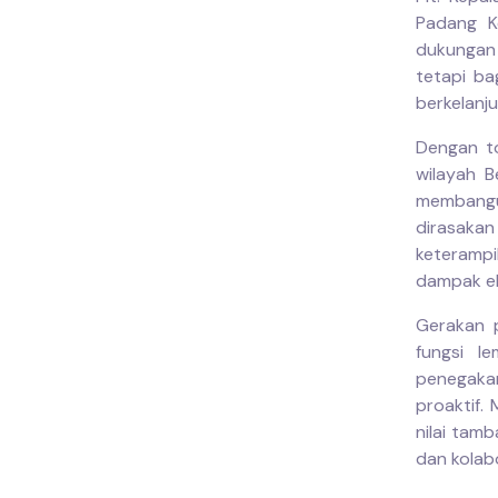
Padang K
dukungan 
tetapi ba
berkelanju
Dengan to
wilayah B
membangu
dirasak
keterampi
dampak ek
Gerakan p
fungsi l
penegaka
proaktif.
nilai tam
dan kolab