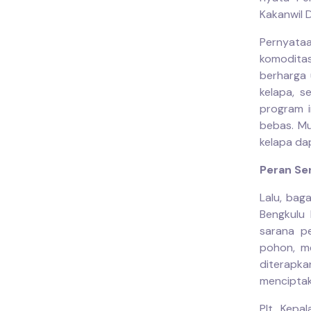
Kakanwil D
Pernyataa
komodita
berharga 
kelapa, s
program i
bebas. Mu
kelapa dap
Peran Se
Lalu, bag
Bengkulu 
sarana p
pohon, me
diterapk
menciptak
Plt. Kepa