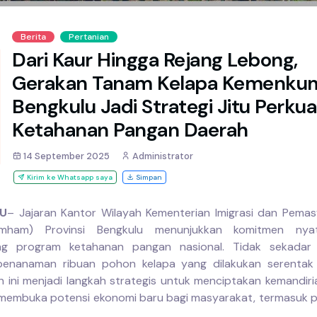
Berita
Pertanian
Dari Kaur Hingga Rejang Lebong,
Gerakan Tanam Kelapa Kemenk
Bengkulu Jadi Strategi Jitu Perkua
Ketahanan Pangan Daerah
14 September 2025
Administrator
Kirim ke Whatsapp saya
Simpan
U
– Jajaran Kantor Wilayah Kementerian Imigrasi dan Pema
umham) Provinsi Bengkulu menunjukkan komitmen nya
g program ketahanan pangan nasional. Tidak sekadar 
penanaman ribuan pohon kelapa yang dilakukan serentak
 ini menjadi langkah strategis untuk menciptakan kemandir
 membuka potensi ekonomi baru bagi masyarakat, termasuk 