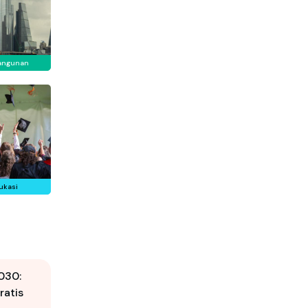
angunan
ukasi
030:
ratis