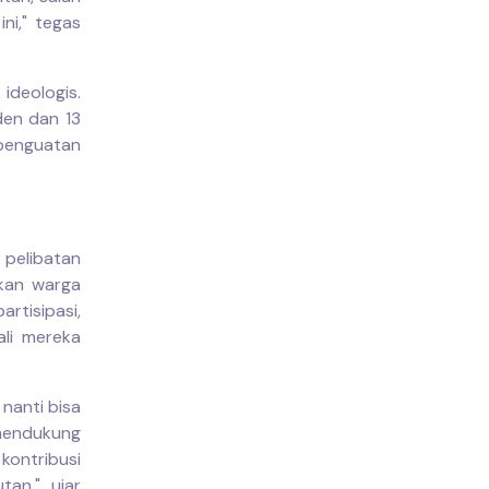
ni," tegas
ideologis.
den dan 13
penguatan
 pelibatan
akan warga
tisipasi,
li mereka
nanti bisa
 mendukung
kontribusi
an," ujar