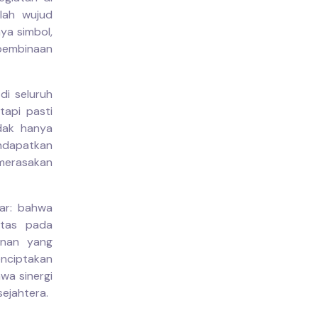
lah wujud
ya simbol,
 pembinaan
di seluruh
tapi pasti
dak hanya
dapatkan
 merasakan
sar: bahwa
atas pada
unan yang
enciptakan
wa sinergi
ejahtera.