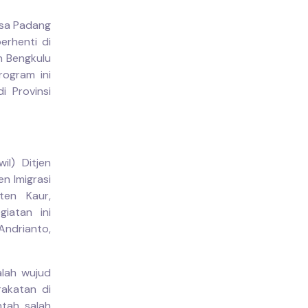
esa Padang
erhenti di
n Bengkulu
rogram ini
i Provinsi
il) Ditjen
en Imigrasi
ten Kaur,
iatan ini
Andrianto,
lah wujud
rakatan di
tah, salah