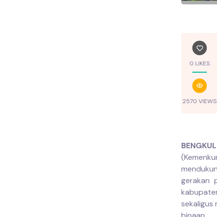
0 LIKES
2570 VIEWS
BENGKUL
(Kemenk
mendukun
gerakan 
kabupaten
sekaligus
binaan.