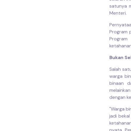
satunya m
Menteri.
Pernyataa
Program p
Program 
ketahanan
Bukan Se
Salah sat
warga bin
binaan d
melainka
dengan ke
"Warga bi
jadi beka
ketahanan
nyata Pe