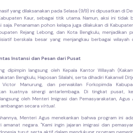
asif yang dilaksanakan pada Selasa (9/9) ini dipusatkan di D
abupaten Kaur, sebagai titik utama. Namun, aksi ini tidak b
si saja. Penanaman pohon kelapa juga dilakukan di Kabupate
bupaten Rejang Lebong, dan Kota Bengkulu, menjadikan p
isiatif berskala besar yang menjangkau berbagai wilayah d
intas Instansi dan Pesan dari Pusat
g dipimpin langsung oleh Kepala Kantor Wilayah (Kakanw
atan Bengkulu, Haposan Silalahi, serta dihadiri Kakanwil Ditj
, Victor Manurung, dan perwakilan Forkopimda Kabupa
kan kuatnya sinergi antarlembaga. Di tingkat pusat, keg
langsung oleh Menteri Imigrasi dan Pemasyarakatan, Agus 
akambangan secara
virtual
.
ahannya, Menteri Agus menekankan bahwa program ini ada
i amanat negara. "Kami ingin jajaran imigrasi dan pemasya
ndonesia turut serta aktif dalam mendukung program pemerin