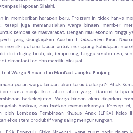
itjenpas Haposan Silalahi.
n ini memberikan harapan baru. Program ini tidak hanya me
s, tetapi juga memanusiakan warga binaan, memberi mer
untuk kembali ke masyarakat. Dengan nilai ekonomi tinggi yan
eperti yang diungkapkan Asisten 1 Kabupaten Kaur, Nasr
ni memiliki potensi besar untuk menopang kehidupan mere
lai dari daging buah, air, tempurung, hingga serabutnya, se
at dimanfaatkan dan memiliki nilai jual.
ntral Warga Binaan dan Manfaat Jangka Panjang
aimana peran warga binaan akan terus berlanjut? Pihak K
berencana menjadikan lahan-lahan yang ditanami kelapa i
embinaan berkelanjutan. Warga binaan akan diajarkan car
ngolah hasilnya, dan bahkan memasarkannya. Konsep ini,
an oleh Lembaga Pembinaan Khusus Anak (LPKA) Kelas II 
an ekosistem produktif yang saling menguntungkan.
la LPKA Bengkulu, Siska Noventri, yang turut hadir dalam k