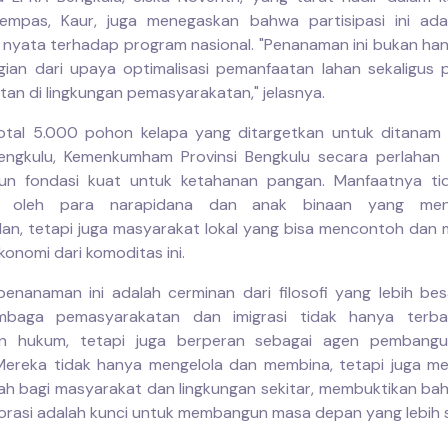
empas, Kaur, juga menegaskan bahwa partisipasi ini ada
nyata terhadap program nasional. "Penanaman ini bukan han
gian dari upaya optimalisasi pemanfaatan lahan sekaligus
tan di lingkungan pemasyarakatan," jelasnya.
tal 5.000 pohon kelapa yang ditargetkan untuk ditanam 
engkulu, Kemenkumham Provinsi Bengkulu secara perlahan 
n fondasi kuat untuk ketahanan pangan. Manfaatnya ti
an oleh para narapidana dan anak binaan yang men
lan, tetapi juga masyarakat lokal yang bisa mencontoh dan
onomi dari komoditas ini.
enanaman ini adalah cerminan dari filosofi yang lebih be
embaga pemasyarakatan dan imigrasi tidak hanya terb
n hukum, tetapi juga berperan sebagai agen pembang
 Mereka tidak hanya mengelola dan membina, tetapi juga m
bah bagi masyarakat dan lingkungan sekitar, membuktikan bah
orasi adalah kunci untuk membangun masa depan yang lebih s