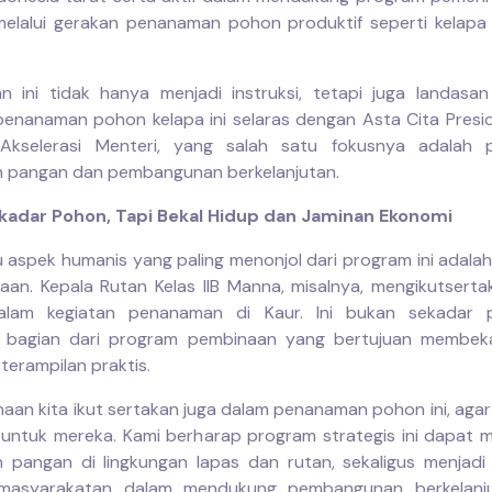
elalui gerakan penanaman pohon produktif seperti kelapa i
n ini tidak hanya menjadi instruksi, tetapi juga landasan 
enanaman pohon kelapa ini selaras dengan Asta Cita Presi
Akselerasi Menteri, yang salah satu fokusnya adalah 
 pangan dan pembangunan berkelanjutan.
kadar Pohon, Tapi Bekal Hidup dan Jaminan Ekonomi
u aspek humanis yang paling menonjol dari program ini adalah
aan. Kepala Rutan Kelas IIB Manna, misalnya, mengikutsert
alam kegiatan penanaman di Kaur. Ini bukan sekadar par
n bagian dari program pembinaan yang bertujuan membeka
terampilan praktis.
naan kita ikut sertakan juga dalam penanaman pohon ini, agar 
l untuk mereka. Kami berharap program strategis ini dapat
 pangan di lingkungan lapas dan rutan, sekaligus menjadi 
masyarakatan dalam mendukung pembangunan berkelanjut