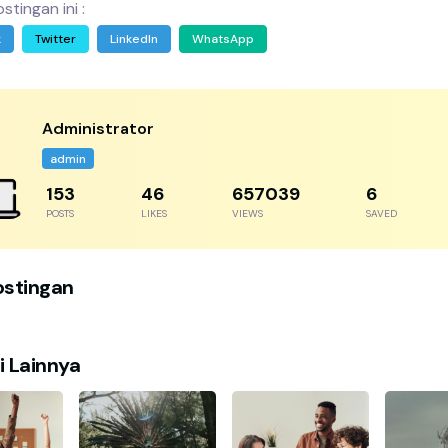
stingan ini :
k
Twitter
LinkedIn
WhatsApp
Administrator
admin
243
73
1040311
10
POSTS
LIKES
VIEWS
SAVED
ostingan
i Lainnya