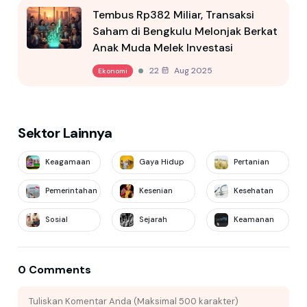
Tembus Rp382 Miliar, Transaksi
Saham di Bengkulu Melonjak Berkat
Anak Muda Melek Investasi
22 Aug 2025
Ekonomi
Sektor Lainnya
Keagamaan
Gaya Hidup
Pertanian
Pemerintahan
Kesenian
Kesehatan
Sosial
Sejarah
Keamanan
0 Comments