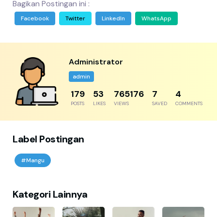
Bagikan Postingan ini :
Facebook
Twitter
LinkedIn
WhatsApp
Administrator
admin
217
65
929142
9
5
POSTS
LIKES
VIEWS
SAVED
COMMENTS
Label Postingan
#Mangu
Kategori Lainnya