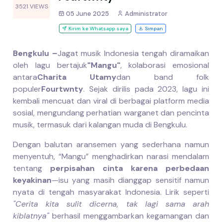
3521 VIEWS
05 June 2025
Administrator
Kirim ke Whatsapp saya
Simpan
Bengkulu –
Jagat musik Indonesia tengah diramaikan
oleh lagu bertajuk
"Mangu"
, kolaborasi emosional
antara
Charita Utamy
dan band folk
populer
Fourtwnty
. Sejak dirilis pada 2023, lagu ini
kembali mencuat dan viral di berbagai platform media
sosial, mengundang perhatian warganet dan pencinta
musik, termasuk dari kalangan muda di Bengkulu.
Dengan balutan aransemen yang sederhana namun
menyentuh, “Mangu” menghadirkan narasi mendalam
tentang
perpisahan cinta karena perbedaan
keyakinan
—isu yang masih dianggap sensitif namun
nyata di tengah masyarakat Indonesia. Lirik seperti
"Cerita kita sulit dicerna, tak lagi sama arah
kiblatnya"
berhasil menggambarkan kegamangan dan