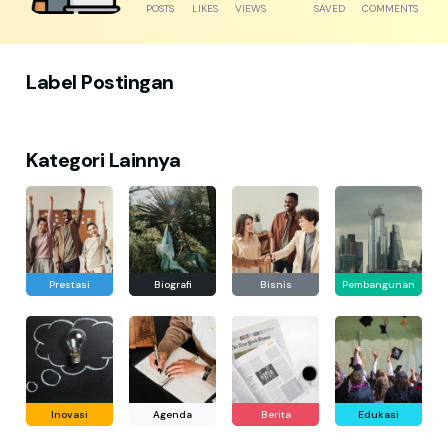
POSTS
LIKES
VIEWS
SAVED
COMMENTS
Label Postingan
Kategori Lainnya
Prestasi
Biografi
Bisnis
Pembangunan
Inovasi
Agenda
Berita
Edukasi