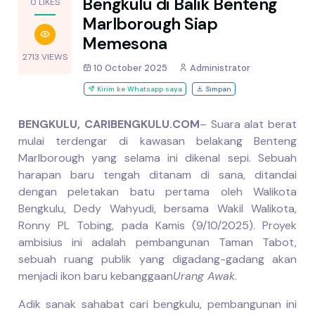
Bengkulu di Balik Benteng
0 LIKES
Marlborough Siap
Memesona
2713 VIEWS
10 October 2025
Administrator
Kirim ke Whatsapp saya
Simpan
BENGKULU, CARIBENGKULU.COM
– Suara alat berat
mulai terdengar di kawasan belakang Benteng
Marlborough yang selama ini dikenal sepi. Sebuah
harapan baru tengah ditanam di sana, ditandai
dengan peletakan batu pertama oleh Walikota
Bengkulu, Dedy Wahyudi, bersama Wakil Walikota,
Ronny PL Tobing, pada Kamis (9/10/2025). Proyek
ambisius ini adalah pembangunan Taman Tabot,
sebuah ruang publik yang digadang-gadang akan
menjadi ikon baru kebanggaan
Urang Awak
.
Adik sanak sahabat cari bengkulu, pembangunan ini