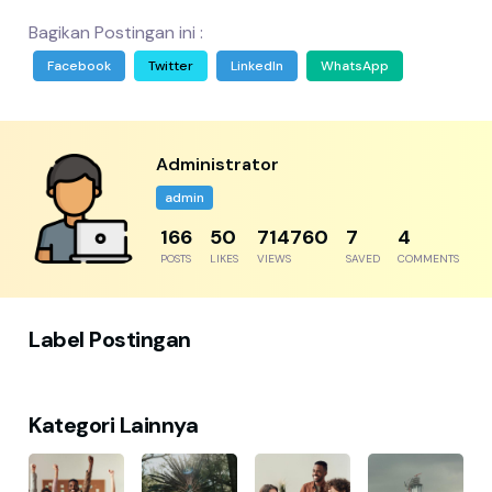
Bagikan Postingan ini :
Facebook
Twitter
LinkedIn
WhatsApp
Administrator
admin
204
61
879705
8
5
POSTS
LIKES
VIEWS
SAVED
COMMENTS
Label Postingan
Kategori Lainnya