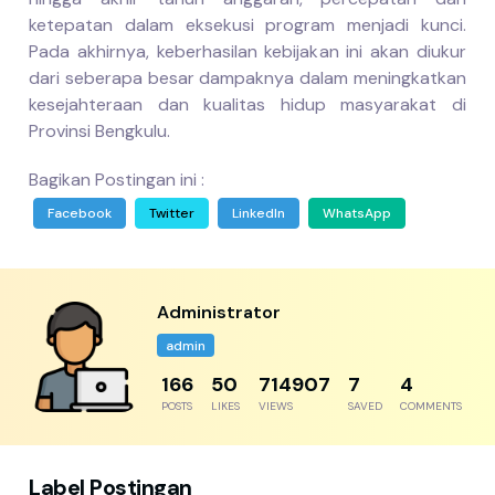
ketepatan dalam eksekusi program menjadi kunci.
Pada akhirnya, keberhasilan kebijakan ini akan diukur
dari seberapa besar dampaknya dalam meningkatkan
kesejahteraan dan kualitas hidup masyarakat di
Provinsi Bengkulu.
Bagikan Postingan ini :
Facebook
Twitter
LinkedIn
WhatsApp
Administrator
admin
204
61
879885
8
5
POSTS
LIKES
VIEWS
SAVED
COMMENTS
Label Postingan