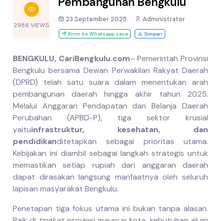
Pembangunan Bengkulu
23 September 2025
Administrator
2986 VIEWS
Kirim ke Whatsapp saya
Simpan
BENGKULU, CariBengkulu.com
– Pemerintah Provinsi
Bengkulu bersama Dewan Perwakilan Rakyat Daerah
(DPRD) telah satu suara dalam menentukan arah
pembangunan daerah hingga akhir tahun 2025.
Melalui Anggaran Pendapatan dan Belanja Daerah
Perubahan (APBD-P), tiga sektor krusial
yaitu
infrastruktur, kesehatan, dan
pendidikan
ditetapkan sebagai prioritas utama.
Kebijakan ini diambil sebagai langkah strategis untuk
memastikan setiap rupiah dari anggaran daerah
dapat dirasakan langsung manfaatnya oleh seluruh
lapisan masyarakat Bengkulu.
Penetapan tiga fokus utama ini bukan tanpa alasan.
Baik di tingkat provinsi maupun kota, kebutuhan akan