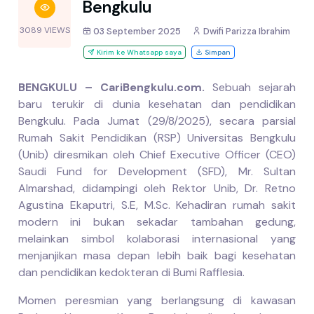
Bengkulu
3089 VIEWS
03 September 2025
Dwifi Parizza Ibrahim
Kirim ke Whatsapp saya
Simpan
BENGKULU – CariBengkulu.com.
Sebuah sejarah
baru terukir di dunia kesehatan dan pendidikan
Bengkulu. Pada Jumat (29/8/2025), secara parsial
Rumah Sakit Pendidikan (RSP) Universitas Bengkulu
(Unib) diresmikan oleh Chief Executive Officer (CEO)
Saudi Fund for Development (SFD), Mr. Sultan
Almarshad, didampingi oleh Rektor Unib, Dr. Retno
Agustina Ekaputri, S.E, M.Sc. Kehadiran rumah sakit
modern ini bukan sekadar tambahan gedung,
melainkan simbol kolaborasi internasional yang
menjanjikan masa depan lebih baik bagi kesehatan
dan pendidikan kedokteran di Bumi Rafflesia.
Momen peresmian yang berlangsung di kawasan