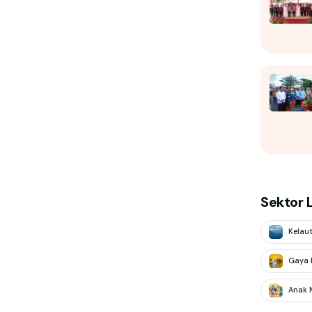
Sektor 
Kelau
Gaya 
Anak 