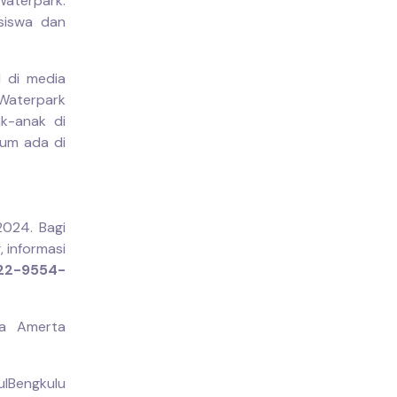
aterpark.
asiswa dan
l di media
Waterpark
ak-anak di
lum ada di
024. Bagi
 informasi
22-9554-
ta Amerta
lBengkulu