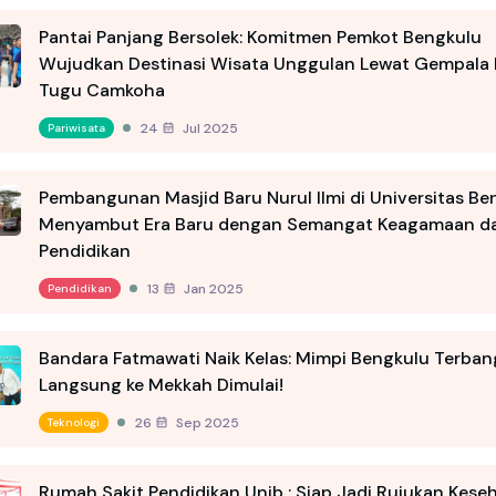
Pantai Panjang Bersolek: Komitmen Pemkot Bengkulu
Wujudkan Destinasi Wisata Unggulan Lewat Gempala
Tugu Camkoha
24 Jul 2025
Pariwisata
Pembangunan Masjid Baru Nurul Ilmi di Universitas Be
Menyambut Era Baru dengan Semangat Keagamaan d
Pendidikan
13 Jan 2025
Pendidikan
Bandara Fatmawati Naik Kelas: Mimpi Bengkulu Terban
Langsung ke Mekkah Dimulai!
26 Sep 2025
Teknologi
Rumah Sakit Pendidikan Unib : Siap Jadi Rujukan Kese