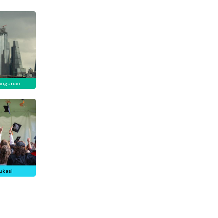
angunan
ukasi