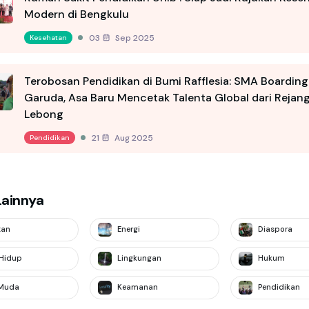
Modern di Bengkulu
03 Sep 2025
Kesehatan
Terobosan Pendidikan di Bumi Rafflesia: SMA Boarding
Garuda, Asa Baru Mencetak Talenta Global dari Rejan
Lebong
21 Aug 2025
Pendidikan
Lainnya
tan
Energi
Diaspora
Hidup
Lingkungan
Hukum
Muda
Keamanan
Pendidikan