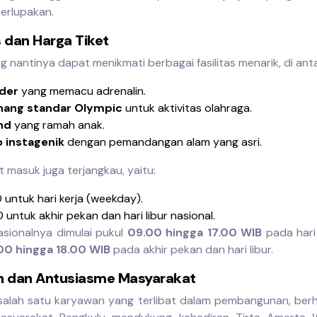
terlupakan.
s dan Harga Tiket
g nantinya dapat menikmati berbagai fasilitas menarik, di ant
ider
yang memacu adrenalin.
nang standar Olympic
untuk aktivitas olahraga.
nd
yang ramah anak.
o instagenik
dengan pemandangan alam yang asri.
t masuk juga terjangkau, yaitu:
 untuk hari kerja (weekday).
untuk akhir pekan dan hari libur nasional.
sionalnya dimulai pukul
09.00 hingga 17.00 WIB
pada hari 
00 hingga 18.00 WIB
pada akhir pekan dan hari libur.
n dan Antusiasme Masyarakat
 salah satu karyawan yang terlibat dalam pembangunan, ber