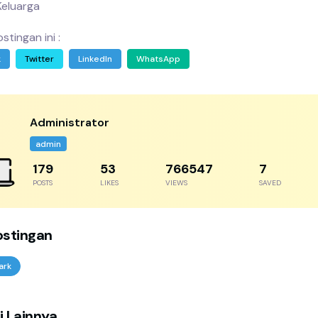
eluarga
stingan ini :
k
Twitter
LinkedIn
WhatsApp
Administrator
admin
243
73
1040314
10
POSTS
LIKES
VIEWS
SAVED
ostingan
ark
i Lainnya