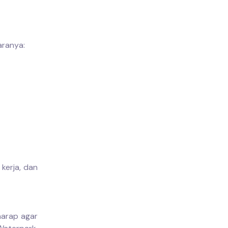
aranya:
kerja, dan
harap agar