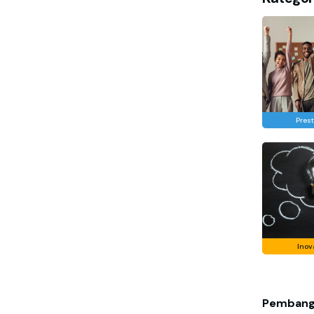
Prest
Inov
Pembang