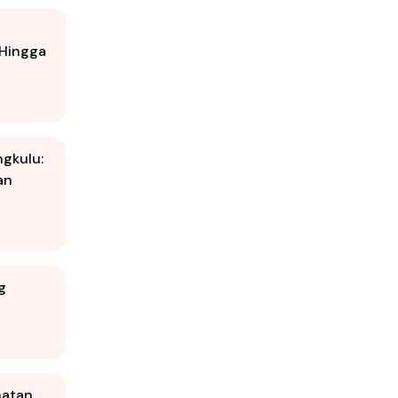
 Hingga
ngkulu:
an
g
hatan