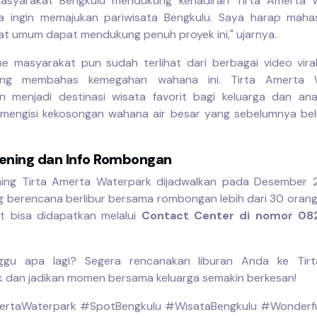
masyarakat Bengkulu mendukung kehadiran Tirta Amerta W
ya ingin memajukan pariwisata Bengkulu. Saya harap mah
t umum dapat mendukung penuh proyek ini," ujarnya.
e masyarakat pun sudah terlihat dari berbagai video vira
ang membahas kemegahan wahana ini. Tirta Amerta 
n menjadi destinasi wisata favorit bagi keluarga dan an
 mengisi kekosongan wahana air besar yang sebelumnya be
ening dan Info Rombongan
ning Tirta Amerta Waterpark dijadwalkan pada Desember 2
 berencana berlibur bersama rombongan lebih dari 30 orang,
jut bisa didapatkan melalui
Contact Center di nomor 08
nggu apa lagi? Segera rencanakan liburan Anda ke Tir
 dan jadikan momen bersama keluarga semakin berkesan!
ertaWaterpark #SpotBengkulu #WisataBengkulu #Wonderfu