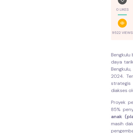
0 LIKES
9522 VIEWS
Bengkulu 
daya tari
Bengkulu
2024. Ter
strategis
diakses o
Proyek p
85% peny
anak (pl
masih dal
pengemban