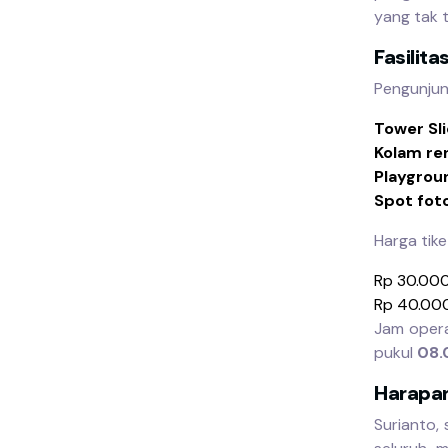
yang tak 
Fasilita
Pengunjun
Tower Sl
Kolam re
Playgrou
Spot fot
Harga tike
Rp 30.000
Rp 40.000 
Jam opera
pukul
08.
Harapa
Surianto,