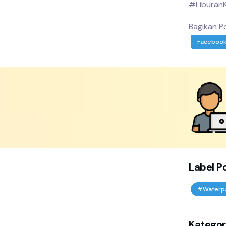
#LiburanK
Bagikan Po
Faceboo
Label P
#Waterp
Kategor