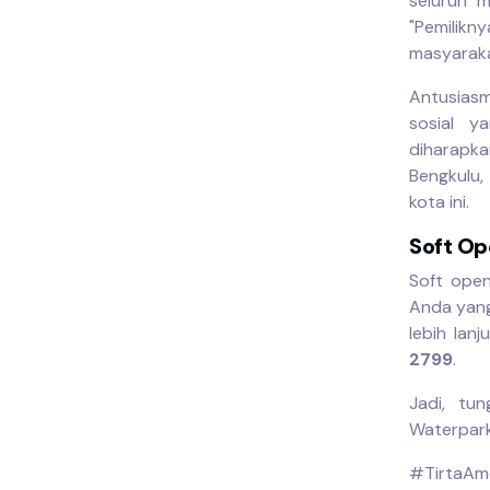
seluruh 
"Pemilikn
masyaraka
Antusiasm
sosial y
diharapka
Bengkulu,
kota ini.
Soft Op
Soft ope
Anda yang
lebih lan
2799
.
Jadi, tu
Waterpark
#TirtaAm