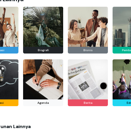
asi
Biografi
Bisnis
Pemb
asi
Agenda
Berita
Ed
unan Lainnya