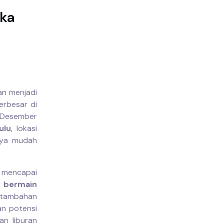
uka
an menjadi
erbesar di
 Desember
ulu
, lokasi
nnya mudah
 mencapai
a bermain
 tambahan
an potensi
an liburan