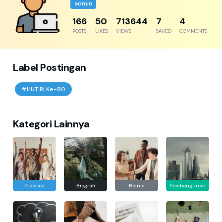
admin
217
65
933226
9
5
POSTS
LIKES
VIEWS
SAVED
COMMENTS
Label Postingan
#HUT RI Ke-80
Kategori Lainnya
Prestasi
Biografi
Bisnis
Pembangunan