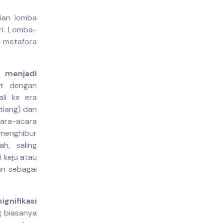
aian lomba
ri. Lomba-
i metafora
 menjadi
at dengan
li ke era
tiang) dan
cara-acara
 menghibur
h, saling
 keju atau
an sebagai
ignifikasi
g biasanya