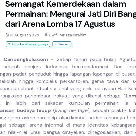
Semangat Kemerdekaan dalam
Permainan: Mengurai Jati Diri Ban
dari Arena Lomba 17 Agustus
13 August 2025
Dwifi Parizza Ibrahim
Kirim ke Whatsapp saya
Simpan
, Caribengkulu.com
– Setiap tahun pada bulan Agustus
i seluruh penjuru Indonesia bertransformasi. Dari loro
ngan padat penduduk hingga lapangan-lapangan di pusat k
sekolah hingga kompleks perkantoran, gema tawa dan so
enanda sebuah ritual nasional yang unik: perayaan Hari K
erangkaian perlombaan rakyat yang dikenal sebagai "
Lom
a ini lebih dari sekadar kumpulan permainan; ia m
arisan budaya hidup
(
living heritage
), sebuah praktik kul
ang dipentaskan dan diciptakan kembali setiap tahunnya. L
ngsi sebagai arena informal di mana identitas kebangsa
 dan nilai-nilai luhur bangsa dirayakan, dinegosiasikan, dan 