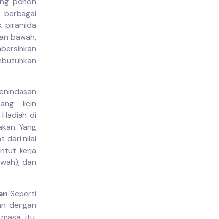
tang pohon
h berbagai
k piramida
ian bawah,
bersihkan
mbutuhkan
penindasan
ng licin
 Hadiah di
akan. Yang
 dari nilai
ntut kerja
awah), dan
.
an
Seperti
kan dengan
masa itu,