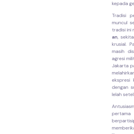
kepada ge
Tradisi 
muncul se
tradisi i
an
, sekit
krusial.
masih di
agresi mil
Jakarta p
melahirka
ekspresi
dengan su
lelah set
Antusias
pertama 
berparti
memberika