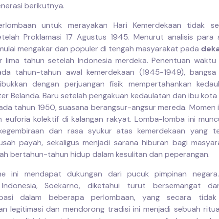
nerasi berikutnya.
perlombaan untuk merayakan Hari Kemerdekaan tidak se
telah Proklamasi 17 Agustus 1945. Menurut analisis para 
ni mulai mengakar dan populer di tengah masyarakat pada
deka
ar lima tahun setelah Indonesia merdeka. Penentuan waktu 
 Pada tahun-tahun awal kemerdekaan (1945-1949), bangsa 
sibukkan dengan perjuangan fisik mempertahankan kedaul
iter Belanda. Baru setelah pengakuan kedaulatan dan ibu kota
ada tahun 1950, suasana berangsur-angsur mereda. Momen i
n euforia kolektif di kalangan rakyat. Lomba-lomba ini munc
 kegembiraan dan rasa syukur atas kemerdekaan yang tel
sah payah, sekaligus menjadi sarana hiburan bagi masya
elah bertahun-tahun hidup dalam kesulitan dan peperangan.
me ini mendapat dukungan dari pucuk pimpinan negara.
Indonesia, Soekarno, diketahui turut bersemangat d
sipasi dalam beberapa perlombaan, yang secara tidak
n legitimasi dan mendorong tradisi ini menjadi sebuah ritual