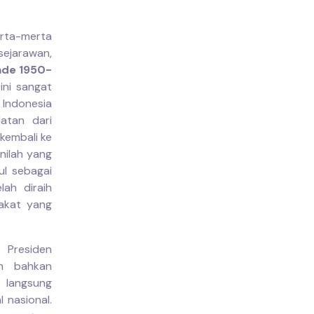
rta-merta
sejarawan,
de 1950-
ini sangat
Indonesia
atan dari
 kembali ke
nilah yang
ul sebagai
ah diraih
rakat yang
 Presiden
an bahkan
 langsung
 nasional.