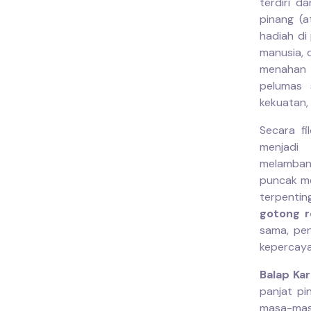
terdiri d
pinang (a
hadiah di
manusia, 
menahan 
pelumas 
kekuatan, 
Secara fi
menjadi
melambang
puncak me
terpenting
gotong r
sama, pen
kepercaya
Balap Ka
panjat pi
masa-mas