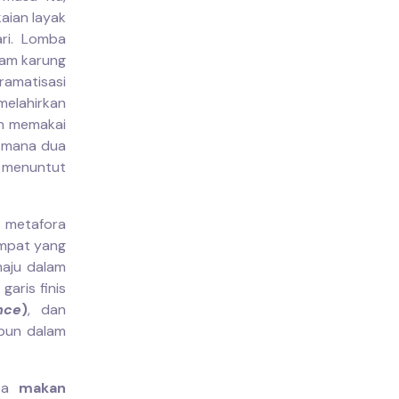
aian layak
ri. Lomba
lam karung
ramatisasi
melahirkan
an memakai
i mana dua
 menuntut
i metafora
ompat yang
maju dalam
aris finis
ence
)
, dan
ipun dalam
ba
makan