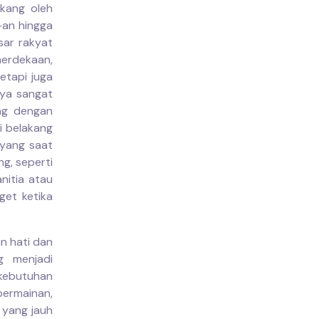
kang oleh
-an hingga
sar rakyat
merdekaan,
etapi juga
nya sangat
ng dengan
i belakang
oyang saat
g, seperti
nitia atau
get ketika
n hati dan
g menjadi
kebutuhan
ermainan,
 yang jauh