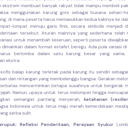
n ekstrem membuat banyak rakyat tidak mampu membeli pak
aksa menggunakan karung goni sebagai busana sehari-ha
ung, di mana peserta harus memasukkan kedua kakinya ke da
pat-lompat menuju garis finis, secara simbolis menjadi d
deritaan tersebut. Aturan mainnya yang sederhana telah 
variasi untuk menambah keseruan, seperti peserta diwajibk
u dimainkan dalam format estafet beregu. Ada pula variasi d
harus berlomba dalam satu karung besar yang sama,
n ekstra.
osofis balap karung terletak pada karung itu sendiri sebaga
san dan rintangan yang membelenggu bangsa. Gerakan mel
 terbatas mencerminkan betapa susahnya untuk bergerak 
erjajah. Namun, upaya untuk terus melompat hingga mencapai g
ngkan semangat pantang menyerah,
ketahanan (
resili
gsa Indonesia untuk terus maju meraih kemerdekaan mesk
ng serba sulit.
rupuk: Refleksi Penderitaan, Perayaan Syukur
Lom