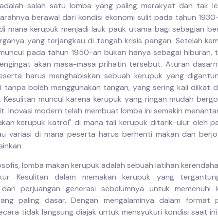
dalah salah satu lomba yang paling merakyat dan tak le
jarahnya berawal dari kondisi ekonomi sulit pada tahun 1930
di mana kerupuk menjadi lauk pauk utama bagi sebagian be
rganya yang terjangkau di tengah krisis pangan. Setelah ke
 muncul pada tahun 1950-an bukan hanya sebagai hiburan, t
engingat akan masa-masa prihatin tersebut. Aturan dasar
 peserta harus menghabiskan sebuah kerupuk yang digantu
li tanpa boleh menggunakan tangan, yang sering kali diikat d
 Kesulitan muncul karena kerupuk yang ringan mudah berg
git. Inovasi modern telah membuat lomba ini semakin menantan
kan kerupuk katrol" di mana tali kerupuk ditarik-ulur oleh pa
au variasi di mana peserta harus berhenti makan dan berjo
ainkan.
losofis, lomba makan kerupuk adalah sebuah latihan kerendaha
kur. Kesulitan dalam memakan kerupuk yang tergantun
 dari perjuangan generasi sebelumnya untuk memenuhi 
ang paling dasar. Dengan mengalaminya dalam format p
ecara tidak langsung diajak untuk mensyukuri kondisi saat ini