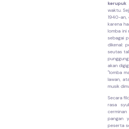
kerupuk
a
waktu. Se
1940-an, 
karena ha
lomba ini
sebagai p
dikenal:
seutas ta
punggung.
akan digi
"lomba ma
lawan, at
musik dim
Secara fi
rasa syu
cerminan
pangan y
peserta s