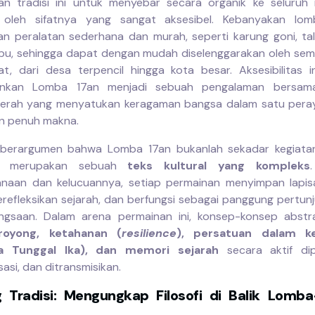
n tradisi ini untuk menyebar secara organik ke seluruh 
 oleh sifatnya yang sangat aksesibel. Kebanyakan lo
n peralatan sederhana dan murah, seperti karung goni, tali
u, sehingga dapat dengan mudah diselenggarakan oleh sem
t, dari desa terpencil hingga kota besar. Aksesibilitas i
nkan Lomba 17an menjadi sebuah pengalaman bersam
erah yang menyatukan keragaman bangsa dalam satu pera
n penuh makna.
i berargumen bahwa Lomba 17an bukanlah sekadar kegiatan
an merupakan sebuah
teks kultural yang kompleks
naan dan kelucuannya, setiap permainan menyimpan lapis
refleksikan sejarah, dan berfungsi sebagai panggung pertunju
angsaan. Dalam arena permainan ini, konsep-konsep abstr
royong, ketahanan (
resilience
), persatuan dalam k
a Tunggal Ika), dan memori sejarah
secara aktif dip
isasi, dan ditransmisikan.
 Tradisi: Mengungkap Filosofi di Balik Lom