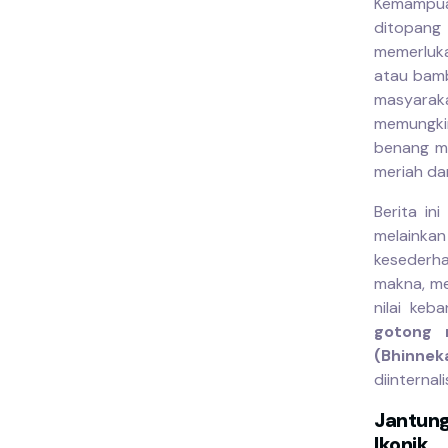
Kemampua
ditopang
memerluka
atau bamb
masyaraka
memungki
benang m
meriah da
Berita in
melaink
kesederha
makna, me
nilai keb
gotong 
(Bhinnek
diinternal
Jantung
Ikonik