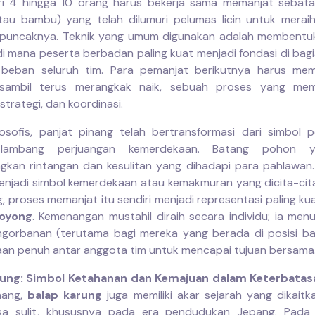
ari 4 hingga 10 orang harus bekerja sama memanjat seba
tau bambu) yang telah dilumuri pelumas licin untuk merai
 puncaknya. Teknik yang umum digunakan adalah membentu
di mana peserta berbadan paling kuat menjadi fondasi di bag
beban seluruh tim. Para pemanjat berikutnya harus mem
sambil terus merangkak naik, sebuah proses yang me
strategi, dan koordinasi.
losofis, panjat pinang telah bertransformasi dari simbol 
 lambang perjuangan kemerdekaan. Batang pohon ya
kan rintangan dan kesulitan yang dihadapi para pahlawan.
njadi simbol kemerdekaan atau kemakmuran yang dicita-cit
, proses memanjat itu sendiri menjadi representasi paling kuat
oyong
. Kemenangan mustahil diraih secara individu; ia menu
gorbanan (terutama bagi mereka yang berada di posisi b
an penuh antar anggota tim untuk mencapai tujuan bersama
rung: Simbol Ketahanan dan Kemajuan dalam Keterbatas
nang,
balap karung
juga memiliki akar sejarah yang dikait
a sulit, khususnya pada era pendudukan Jepang. Pada 