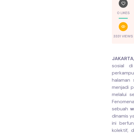
0 LIKES
3331 VIEWS
JAKARTA
sosial d
perkampu
halaman 
menjadi p
melalui s
Fenomen
sebuah
w
dinamis y
ini berfu
kolektif,