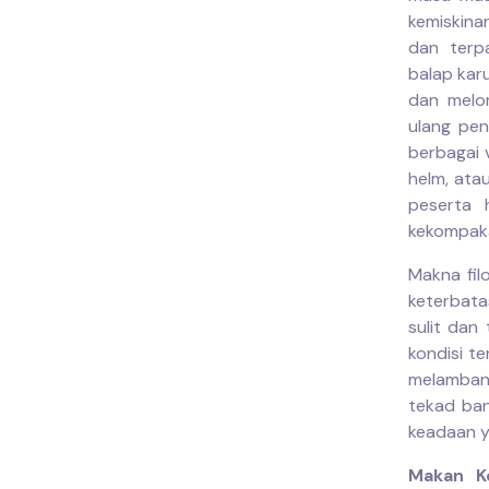
kemiskina
dan terp
balap kar
dan melom
ulang pen
berbagai 
helm, ata
peserta 
kekompaka
Makna fil
keterbata
sulit dan
kondisi t
melamba
tekad ban
keadaan ya
Makan Ke