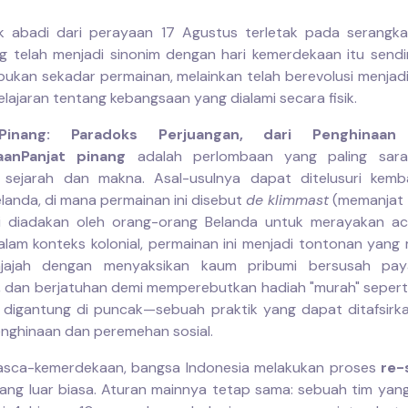
k abadi dari perayaan 17 Agustus terletak pada serangk
ng telah menjadi sinonim dengan hari kemerdekaan itu sendi
 bukan sekadar permainan, melainkan telah berevolusi menjad
lajaran tentang kebangsaan yang dialami secara fisik.
Pinang: Paradoks Perjuangan, dari Penghinaan
aan
Panjat pinang
adalah perlombaan yang paling sar
 sejarah dan makna. Asal-usulnya dapat ditelusuri kemba
elanda, di mana permainan ini disebut
de klimmast
(memanjat 
li diadakan oleh orang-orang Belanda untuk merayakan a
alam konteks kolonial, permainan ini menjadi tontonan yang
jajah dengan menyaksikan kaum pribumi bersusah paya
, dan berjatuhan demi memperebutkan hadiah "murah" seperti
 digantung di puncak—sebuah praktik yang dapat ditafsirk
nghinaan dan peremehan sosial.
asca-kemerdekaan, bangsa Indonesia melakukan proses
re-s
ang luar biasa. Aturan mainnya tetap sama: sebuah tim yan