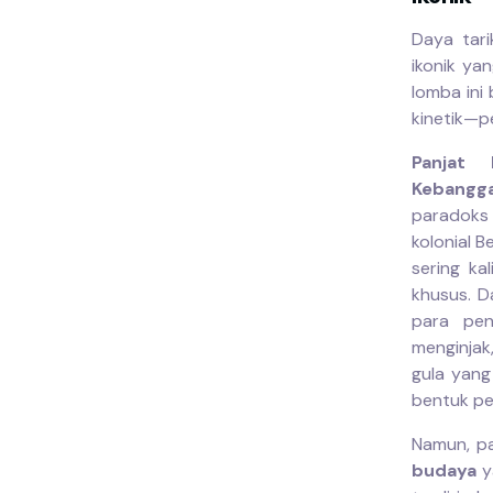
Daya tari
ikonik ya
lomba ini
kinetik—pe
Panjat 
Kebangg
paradoks
kolonial B
sering ka
khusus. D
para pen
menginjak
gula yang
bentuk pe
Namun, p
budaya
y