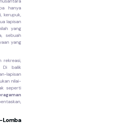
nusantara
mba hanya
, kerupuk,
ua lapisan
nilah yang
a, sebuah
yaan yang
 rekreasi,
. Di balik
an-lapisan
kan nilai-
ak seperti
eragaman
entaskan,
ba-Lomba