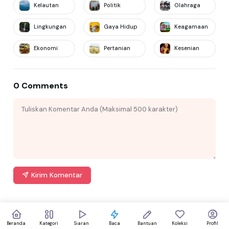
Kelautan
Politik
Olahraga
Lingkungan
Gaya Hidup
Keagamaan
Ekonomi
Pertanian
Kesenian
0 Comments
Kirim Komentar
Beranda
Kategori
Siaran
Baca
Bantuan
Koleksi
Profil