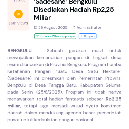
‘Sadesahe’ Bengkulu
0 LIKES
Disediakan Hadiah Rp2,25
Miliar
2881 VIEWS
26 August 2025
Administrator
Kirim ke Whatsapp saya
Simpan
BENGKULU
– Sebuah gerakan masif untuk
mewujudkan kemandirian pangan di tingkat desa
resmi diluncurkan di Provinsi Bengkulu. Program Lomba
Ketahanan Pangan “Satu Desa Satu Hektare”
(Sadesahe) ini diresmikan oleh Pemerintah Provinsi
Bengkulu di Desa Tangga Batu, Kabupaten Seluma,
pada Senin (25/8/2025). Program ini tidak hanya
menawarkan total hadiah fantastis sebesar
Rp2,25
miliar
, tetapi juga menjadi wujud nyata komitmen
daerah dalam mendukung agenda besar pemerintah
pusat untuk kedaulatan pangan nasional.