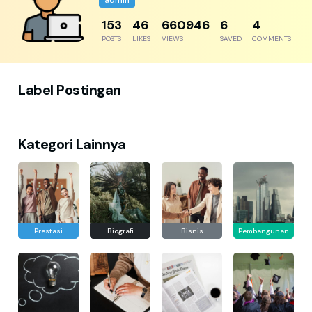
admin
192
57
826182
8
5
POSTS
LIKES
VIEWS
SAVED
COMMENTS
Label Postingan
Kategori Lainnya
Prestasi
Biografi
Bisnis
Pembangunan