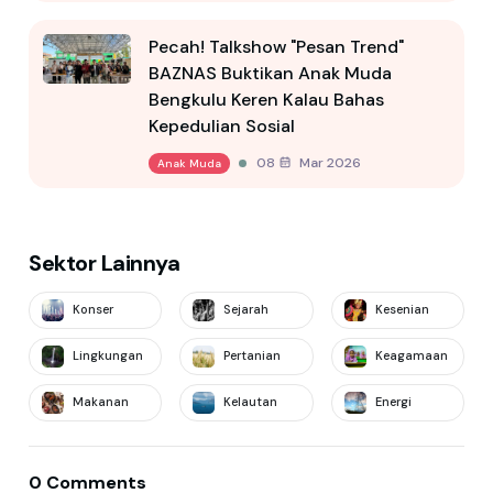
Pecah! Talkshow "Pesan Trend"
BAZNAS Buktikan Anak Muda
Bengkulu Keren Kalau Bahas
Kepedulian Sosial
08 Mar 2026
Anak Muda
Sektor Lainnya
Konser
Sejarah
Kesenian
Lingkungan
Pertanian
Keagamaan
Makanan
Kelautan
Energi
0 Comments