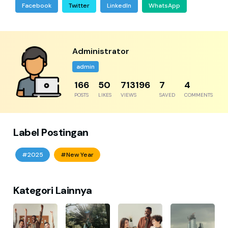
Facebook
Twitter
LinkedIn
WhatsApp
Administrator
admin
204
61
877780
8
5
POSTS
LIKES
VIEWS
SAVED
COMMENTS
Label Postingan
#2025
#New Year
Kategori Lainnya