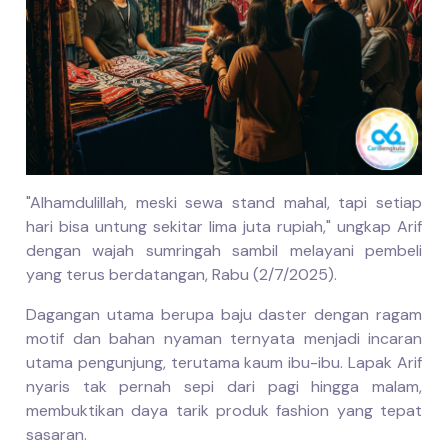
"Alhamdulillah, meski sewa stand mahal, tapi setiap
hari bisa untung sekitar lima juta rupiah," ungkap Arif
dengan wajah sumringah sambil melayani pembeli
yang terus berdatangan, Rabu (2/7/2025).
Dagangan utama berupa baju daster dengan ragam
motif dan bahan nyaman ternyata menjadi incaran
utama pengunjung, terutama kaum ibu-ibu. Lapak Arif
nyaris tak pernah sepi dari pagi hingga malam,
membuktikan daya tarik produk fashion yang tepat
sasaran.