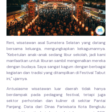
Reni, wisatawan asal Sumatera Selatan yang datang
bersama keluarga, mengungkapkan kekagumannya.
"Kebetulan anak-anak sedang libur sekolah, jadi kami
manfaatkan untuk liburan sambil mengenalkan mereka
dengan budaya. Saya sangat kagum dengan berbagai
kegiatan dan tradisi yang ditampilkan di Festival Tabut
ini," ujarnya.
Antusiasme wisatawan luar daerah tidak hanya
berdampak pada pedagang festival, tetapi juga
sektor perhotelan dan kuliner di sekitar Pantai
Panjang. Data dari Dinas Pariwisata Kota Bengkulu