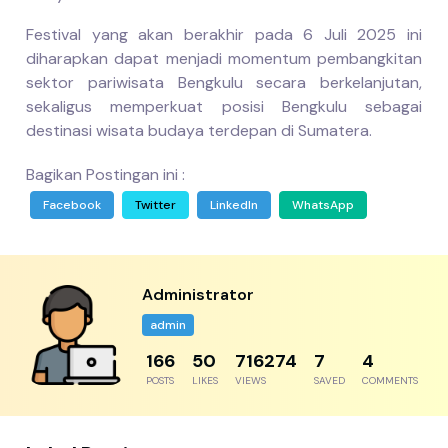
Festival yang akan berakhir pada 6 Juli 2025 ini
diharapkan dapat menjadi momentum pembangkitan
sektor pariwisata Bengkulu secara berkelanjutan,
sekaligus memperkuat posisi Bengkulu sebagai
destinasi wisata budaya terdepan di Sumatera.
Bagikan Postingan ini :
Facebook
Twitter
LinkedIn
WhatsApp
Administrator
admin
230
69
991764
9
6
POSTS
LIKES
VIEWS
SAVED
COMMENTS