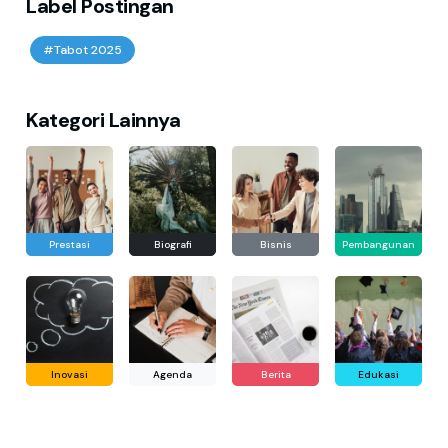
Label Postingan
#Tabot 2025
Kategori Lainnya
Prestasi
Biografi
Bisnis
Pembangunan
Inovasi
Agenda
Berita
Edukasi