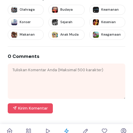
Olahraga
Budaya
Keamanan
Konser
Sejarah
Kesenian
Makanan
Anak Muda
Keagamaan
0 Comments
Kirim Komentar