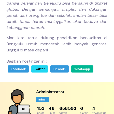
bahwa pelajar dari Bengkulu bisa bersaing di tingkat
global. Dengan semangat, disiplin, dan dukungan
penuh dari orang tua dan sekolah, impian besar bisa
diraih tanpa harus meninggalkan akar budaya dan
kebanggaan daerah.
Mari kita terus dukung pendidikan berkualitas di
Bengkulu untuk mencetak lebih banyak generasi
unggul di masa depan!
Bagikan Postingan ini :
Facebook
Twitter
LinkedIn
WhatsApp
Administrator
admin
192
57
823242
8
5
POSTS
LIKES
VIEWS
SAVED
COMMENTS