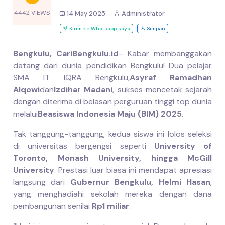
4442 VIEWS
14 May 2025
Administrator
Kirim ke Whatsapp saya
Simpan
Bengkulu, CariBengkulu.id
– Kabar membanggakan
datang dari dunia pendidikan Bengkulu! Dua pelajar
SMA IT IQRA Bengkulu,
Asyraf Ramadhan
Alqowi
dan
Izdihar Madani
, sukses mencetak sejarah
dengan diterima di belasan perguruan tinggi top dunia
melalui
Beasiswa Indonesia Maju (BIM) 2025
.
Tak tanggung-tanggung, kedua siswa ini lolos seleksi
di universitas bergengsi seperti
University of
Toronto, Monash University, hingga McGill
University
. Prestasi luar biasa ini mendapat apresiasi
langsung dari
Gubernur Bengkulu, Helmi Hasan
,
yang menghadiahi sekolah mereka dengan dana
pembangunan senilai
Rp1 miliar
.