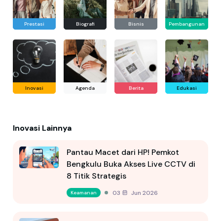
Prestasi
Biografi
Bisnis
Pembangunan
Inovasi
Agenda
Berita
Edukasi
Inovasi Lainnya
Pantau Macet dari HP! Pemkot
Bengkulu Buka Akses Live CCTV di
8 Titik Strategis
03 Jun 2026
Keamanan