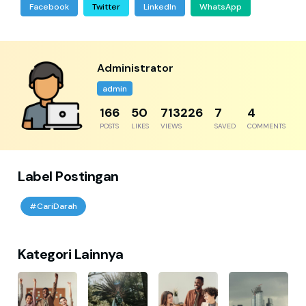
Facebook
Twitter
LinkedIn
WhatsApp
Administrator
admin
204
61
877816
8
5
POSTS
LIKES
VIEWS
SAVED
COMMENTS
Label Postingan
#CariDarah
Kategori Lainnya