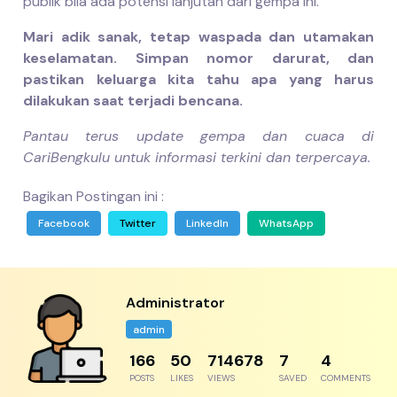
publik bila ada potensi lanjutan dari gempa ini.
Mari adik sanak, tetap waspada dan utamakan
keselamatan. Simpan nomor darurat, dan
pastikan keluarga kita tahu apa yang harus
dilakukan saat terjadi bencana.
Pantau terus update gempa dan cuaca di
CariBengkulu untuk informasi terkini dan terpercaya.
Bagikan Postingan ini :
Facebook
Twitter
LinkedIn
WhatsApp
Administrator
admin
204
61
879604
8
5
POSTS
LIKES
VIEWS
SAVED
COMMENTS