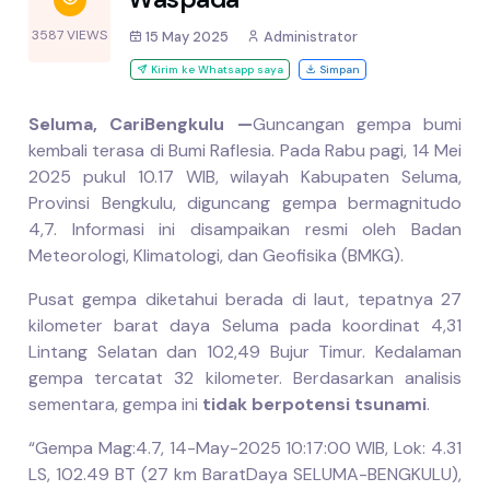
3587 VIEWS
15 May 2025
Administrator
Kirim ke Whatsapp saya
Simpan
Seluma, CariBengkulu —
Guncangan gempa bumi
kembali terasa di Bumi Raflesia. Pada Rabu pagi, 14 Mei
2025 pukul 10.17 WIB, wilayah Kabupaten Seluma,
Provinsi Bengkulu, diguncang gempa bermagnitudo
4,7. Informasi ini disampaikan resmi oleh Badan
Meteorologi, Klimatologi, dan Geofisika (BMKG).
Pusat gempa diketahui berada di laut, tepatnya 27
kilometer barat daya Seluma pada koordinat 4,31
Lintang Selatan dan 102,49 Bujur Timur. Kedalaman
gempa tercatat 32 kilometer. Berdasarkan analisis
sementara, gempa ini
tidak berpotensi tsunami
.
“Gempa Mag:4.7, 14-May-2025 10:17:00 WIB, Lok: 4.31
LS, 102.49 BT (27 km BaratDaya SELUMA-BENGKULU),