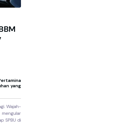
 BBM
v
Pertamina
uhan yang
gi. Wajah-
g mengular
iap SPBU di