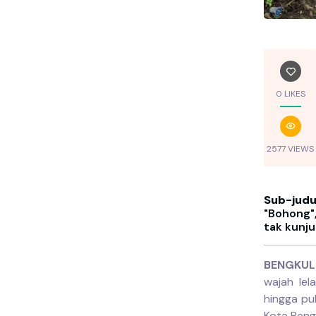
0 LIKES
2577 VIEWS
Sub-judu
"Bohong"
tak kunj
BENGKULU
wajah lel
hingga pul
Kota Beng