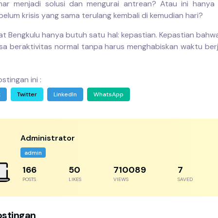
nar menjadi solusi dan mengurai antrean? Atau ini hanya
belum krisis yang sama terulang kembali di kemudian hari?
t Bengkulu hanya butuh satu hal: kepastian. Kepastian bahwa
sa beraktivitas normal tanpa harus menghabiskan waktu ber
stingan ini :
k
Twitter
LinkedIn
WhatsApp
Administrator
admin
243
73
1037822
10
POSTS
LIKES
VIEWS
SAVED
ostingan