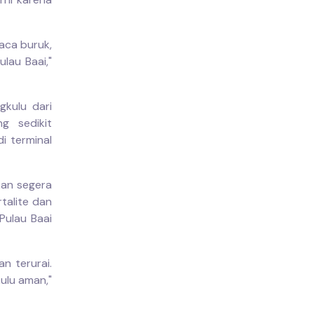
uaca buruk,
lau Baai,"
gkulu dari
g sedikit
i terminal
kan segera
talite dan
Pulau Baai
n terurai.
ulu aman,"