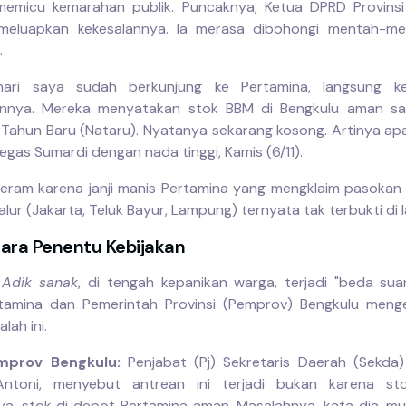
i memicu kemarahan publik. Puncaknya, Ketua DPRD Provinsi
 meluapkan kekesalannya. Ia merasa dibohongi mentah-me
.
ari saya sudah berkunjung ke Pertamina, langsung k
nnya. Mereka menyatakan stok BBM di Bengkulu aman sam
 Tahun Baru (Nataru). Nyatanya sekarang kosong. Artinya a
egas Sumardi dengan nada tinggi, Kamis (6/11).
eram karena janji manis Pertamina yang mengklaim pasokan
alur (Jakarta, Teluk Bayur, Lampung) ternyata tak terbukti di 
ara Penentu Kebijakan
,
Adik sanak
, di tengah kepanikan warga, terjadi "beda sua
tamina dan Pemerintah Provinsi (Pemprov) Bengkulu meng
lah ini.
mprov Bengkulu:
Penjabat (Pj) Sekretaris Daerah (Sekda)
ntoni, menyebut antrean ini terjadi bukan karena sto
a, stok di depot Pertamina aman. Masalahnya, kata dia, mu