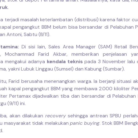
ruk
.
a terjadi masalah keterlambatan (distribusi) karena faktor c
kapal pengangkut BBM belum bisa bersandar di Pelabuhan Pu
an Antoni, Sabtu (8/11).
rtamina:
Di sisi lain, Sales Area Manager (SAM) Retail Ben
a, Mochammad Farid Akbar, memberikan penjelasan yan
 Ia mengakui adanya
kendala teknis
pada 3 November lalu d
ama, yakni Lubuk Linggau (Sumsel) dan Kabung (Sumbar).
itu, Farid berusaha menenangkan warga. Ia berjanji situasi a
buah kapal pengangkut BBM yang membawa 2.000 kiloliter Per
oliter Pertamax dijadwalkan tiba dan bersandar di Pelabuhan 
u (9/11) ini.
tiba, akan dilakukan
recovery
sehingga antrean SPBU perlaha
u masyarakat tidak melakukan
panic buying
. Stok BBM Bengk
d.