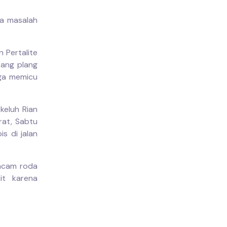
da masalah
 Pertalite
ang plang
gga memicu
keluh Rian
rat, Sabtu
s di jalan
ancam roda
it karena