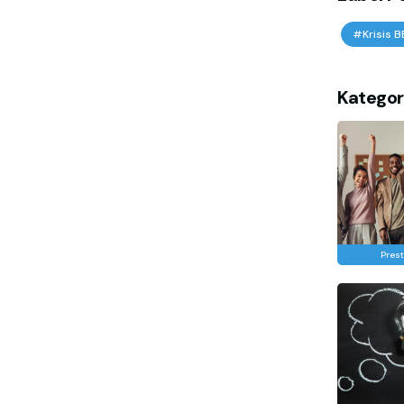
#Krisis 
Kategor
Prest