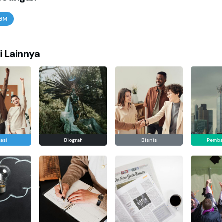
BBM
i Lainnya
asi
Biografi
Bisnis
Pemb