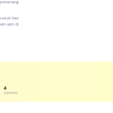
 penenang
 esok hari
jam-jam di
6
COMMENTS