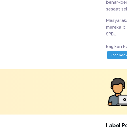
benar-be
sesaat se
Masyaraka
mereka bi
SPBU.
Bagikan Po
Faceboo
Label P