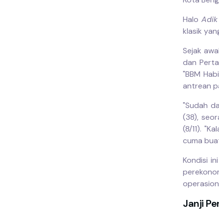
Halo
Adik
klasik yan
Sejak awa
dan Pert
"BBM Habi
antrean p
"Sudah da
(38), seo
(8/11). "
cuma buat
Kondisi i
perekono
operasion
Janji Pe