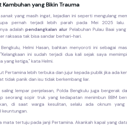
t Kambuhan yang Bikin Trauma
 sanak
yang masih ingat, kejadian ini seperti mengulang mem
erupa pernah terjadi lebih parah pada Mei 2025 lalu. 
nya adalah
pendangkalan alur
Pelabuhan Pulau Baai yan
er raksasa tak bisa sandar berhari-hari.
Bengkulu, Helmi Hasan, bahkan menyoroti ini sebagai ma
 "Kelangkaan ini sudah terjadi dua kali sejak saya memimp
 yang ketiga," kata Helmi.
t Pertamina lebih terbuka dan jujur kepada publik jika ada ke
 tidak panik dan isu tidak berkembang liar.
 saling lempar penjelasan, Polda Bengkulu juga bergerak da
p seorang sopir truk yang kedapatan menimbun BBM bersub
kan, di saat warga kesulitan, selalu ada oknum yang
 keuntungan.
a mata tertuju pada janji Pertamina. Akankah kapal yang data