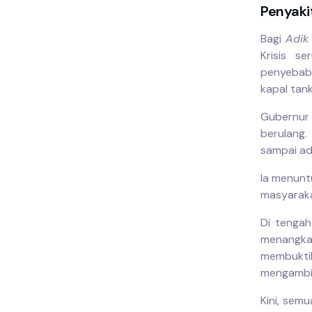
Penyaki
Bagi
Adik
Krisis s
penyebab
kapal tank
Gubernur 
berulang.
sampai ada
Ia menuntu
masyarakat
Di tengah
menangka
membukti
mengambil
Kini, semu