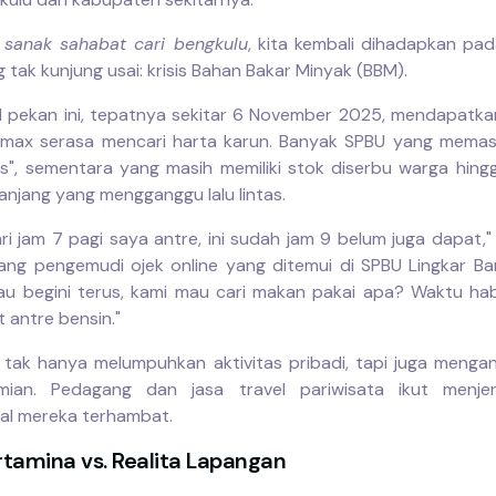
 sanak sahabat cari bengkulu
, kita kembali dihadapkan pa
g tak kunjung usai: krisis Bahan Bakar Minyak (BBM).
l pekan ini, tepatnya sekitar 6 November 2025, mendapatkan
amax serasa mencari harta karun. Banyak SPBU yang memas
s", sementara yang masih memiliki stok diserbu warga hin
anjang yang mengganggu lalu lintas.
ri jam 7 pagi saya antre, ini sudah jam 9 belum juga dapat," 
rang pengemudi ojek online yang ditemui di SPBU Lingkar Ba
Kalau begini terus, kami mau cari makan pakai apa? Waktu habi
 antre bensin."
ni tak hanya melumpuhkan aktivitas pribadi, tapi juga meng
mian. Pedagang dan jasa travel pariwisata ikut menjer
al mereka terhambat.
rtamina vs. Realita Lapangan