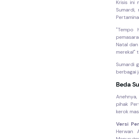
Krisis in
Sumardi,
Pertamina
"Tempo h
pemasara
Natal dan
mereka!" t
Sumardi g
berbagai j
Beda Su
Anehnya
pihak Per
kerok masa
Versi Pe
Herwan A
Menurutny