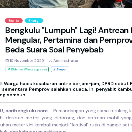
Berita
Energi
Bengkulu "Lumpuh" Lagi! Antrean
Mengular, Pertamina dan Pempro
Beda Suara Soal Penyebab
10 November 2025
Administrator
Kirim ke Whatsapp saya
Simpan
l:
Warga habis kesabaran antre berjam-jam, DPRD sebut 
, sementara Pemprov salahkan cuaca. Ini penyakit kamb
ung sembuh.
, caribengkulu.com
– Pemandangan yang sama terulang la
ah, deretan motor yang didorong, dan antrean mobil yan
uhan meter kini kembali menjadi "festival" rutin di hampir set
kulu dan kabupaten sekitarnya.