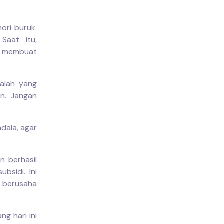
ori buruk.
Saat itu,
g membuat
salah yang
in. Jangan
ndala, agar
n berhasil
sidi. Ini
 berusaha
ng hari ini