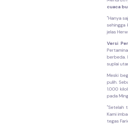
cuaca bu
"Hanya saj
sehingga 
jelas Herw
Versi Pe
Pertamin
berbeda.
suplai ut
Meski beg
pulih. Se
1.000 kil
pada Mingg
"Setelah 
Kami imba
tegas Fari