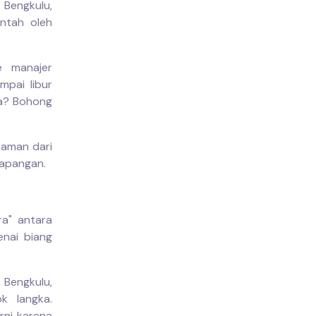
 Bengkulu,
ntah oleh
e manajer
pai libur
pa? Bohong
 aman dari
lapangan.
ra" antara
enai biang
 Bengkulu,
k langka.
rni karena