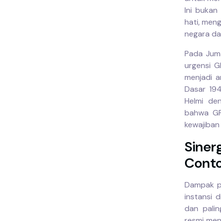
Ini buka
hati, men
negara da
Pada Juma
urgensi G
menjadi a
Dasar 194
Helmi de
bahwa GP
kewajiban
Sinerg
Conto
Dampak po
instansi 
dan pali
resmi men