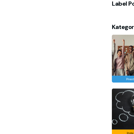
Label P
Kategor
Prest
Inov