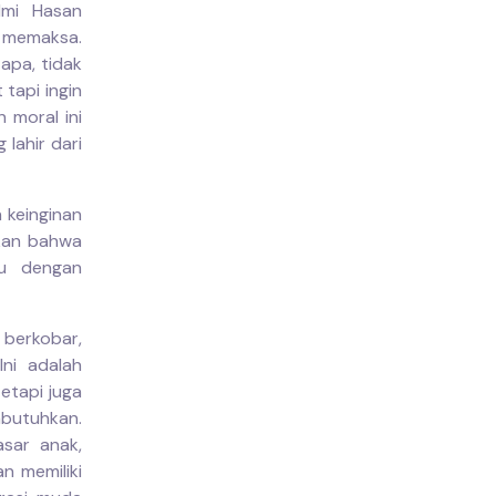
lmi Hasan
 memaksa.
apa, tidak
 tapi ingin
 moral ini
lahir dari
 keinginan
akan bahwa
du dengan
berkobar,
ni adalah
etapi juga
butuhkan.
sar anak,
n memiliki