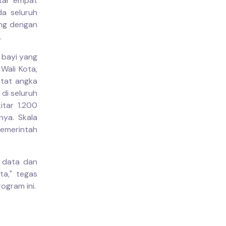
itar empat
da seluruh
ang dengan
.
 bayi yang
Wali Kota,
atat angka
di seluruh
itar 1.200
nya. Skala
emerintah
a data dan
ta," tegas
ogram ini.