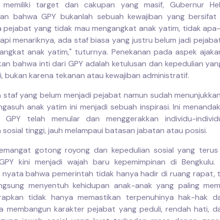
 memiliki target dan cakupan yang masif, Gubernur He
an bahwa GPY bukanlah sebuah kewajiban yang bersifat
a pejabat yang tidak mau mengangkat anak yatim, tidak apa-
api menariknya, ada staf biasa yang justru belum jadi pejabat
angkat anak yatim," tuturnya. Penekanan pada aspek ajakan
an bahwa inti dari GPY adalah ketulusan dan kepedulian yang 
i, bukan karena tekanan atau kewajiban administratif.
staf yang belum menjadi pejabat namun sudah menunjukkan
gasuh anak yatim ini menjadi sebuah inspirasi. Ini menand
 GPY telah menular dan menggerakkan individu-indivi
sosial tinggi, jauh melampaui batasan jabatan atau posisi.
emangat gotong royong dan kepedulian sosial yang terus 
GPY kini menjadi wajah baru kepemimpinan di Bengkulu. I
nyata bahwa pemerintah tidak hanya hadir di ruang rapat, t
angsung menyentuh kehidupan anak-anak yang paling mem
rapkan tidak hanya memastikan terpenuhinya hak-hak da
ga membangun karakter pejabat yang peduli, rendah hati, da