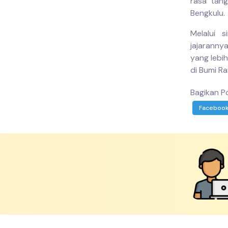
rasa tan
Bengkulu.
Melalui s
jajaranny
yang lebi
di Bumi Ra
Bagikan Po
Faceboo