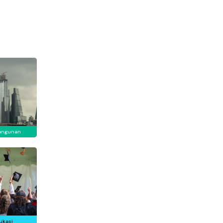
angunan
ukasi