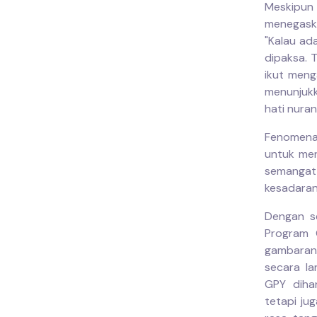
Meskipun
menegask
"Kalau ad
dipaksa. T
ikut meng
menunjukk
hati nuran
Fenomena 
untuk men
semangat
kesadaran 
Dengan s
Program 
gambaran 
secara l
GPY diha
tetapi ju