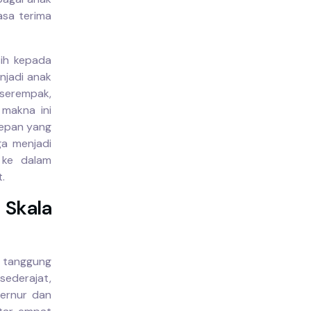
asa terima
ih kepada
njadi anak
 serempak,
makna ini
epan yang
ga menjadi
 ke dalam
.
Skala
n tanggung
ederajat,
ernur dan