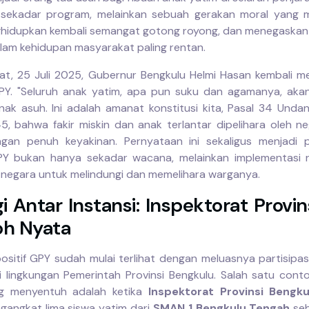
n sekadar program, melainkan sebuah gerakan moral yang 
ghidupkan kembali semangat gotong royong, dan menegaskan
lam kehidupan masyarakat paling rentan.
t, 25 Juli 2025, Gubernur Bengkulu Helmi Hasan kembali 
PY. "Seluruh anak yatim, apa pun suku dan agamanya, aka
nak asuh. Ini adalah amanat konstitusi kita, Pasal 34 Und
5, bahwa fakir miskin dan anak terlantar dipelihara oleh neg
ngan penuh keyakinan. Pernyataan ini sekaligus menjadi 
Y bukan hanya sekadar wacana, melainkan implementasi n
 negara untuk melindungi dan memelihara warganya.
i Antar Instansi: Inspektorat Provin
h Nyata
sitif GPY sudah mulai terlihat dengan meluasnya partisipas
di lingkungan Pemerintah Provinsi Bengkulu. Salah satu cont
ng menyentuh adalah ketika
Inspektorat Provinsi Bengku
gangkat lima siswa yatim dari
SMAN 1 Bengkulu Tengah
seb