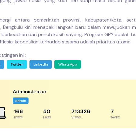
ggung jawab sosial yang kuat terhadap masa depan gene
inergi antara pemerintah provinsi, kabupaten/kota, ser
a, Bengkulu kini menapaki langkah baru dalam mewujudkan 
h berkeadilan dan penuh kasih sayang. Program GPY adalah b
fflesia, kepedulian terhadap sesama adalah prioritas utama.
stingan ini :
k
Twitter
LinkedIn
WhatsApp
Administrator
admin
256
77
1097426
11
POSTS
LIKES
VIEWS
SAVED