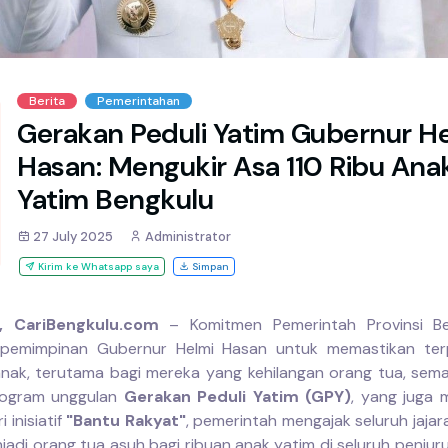
Berita
Pemerintahan
Gerakan Peduli Yatim Gubernur H
Hasan: Mengukir Asa 110 Ribu Ana
Yatim Bengkulu
27 July 2025
Administrator
Kirim ke Whatsapp saya
Simpan
, CariBengkulu.com
– Komitmen Pemerintah Provinsi Be
pemimpinan Gubernur Helmi Hasan untuk memastikan ter
nak, terutama bagi mereka yang kehilangan orang tua, sema
program unggulan
Gerakan Peduli Yatim (GPY)
, yang juga
 inisiatif
"Bantu Rakyat"
, pemerintah mengajak seluruh jajar
jadi orang tua asuh bagi ribuan anak yatim di seluruh penjuru