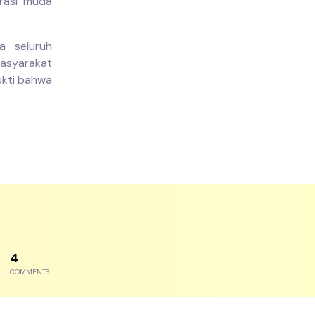
rasi muda
ta seluruh
masyarakat
ukti bahwa
7
COMMENTS