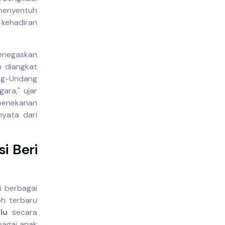
menyentuh
 kehadiran
menegaskan
n diangkat
ang-Undang
ara," ujar
penekanan
yata dari
si Beri
i berbagai
oh terbaru
lu
secara
agai anak