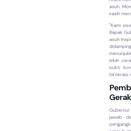
asuh. Mom
kasih mer
"Kami si
Bapak Gub
asuh Insp
didampin
menunjuk
lebih cer
bukti ko
birokrasi
Pemb
Gera
Gubernur 
jawab da
pengangk