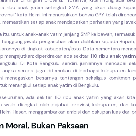
ajarannya di tingkat provinsi. "Totalnya, kita hitung ada sek
ma ribu anak yatim setingkat SMA yang akan dibagi kepa
rovinsi," kata Helmi. Ini menunjukkan bahwa GPY telah diranc
s, memastikan setiap anak mendapatkan perhatian yang layak
 itu, untuk anak-anak yatim jenjang SMP ke bawah, termasuk
r, tanggung jawab pengasuhan akan dialihkan kepada Bupati, 
ajarannya di tingkat kabupaten/kota. Data sementara menc
p mengejutkan: diperkirakan ada sekitar
110 ribu anak yatim
Bengkulu. Di Kota Bengkulu sendiri, jumlahnya mencapai sek
 angka serupa juga ditemukan di berbagai kabupaten lain
ini menegaskan besarnya tantangan sekaligus komitmen p
tuk merangkul setiap anak yatim di Bengkulu.
eseluruhan, ada sekitar 110 ribu anak yatim yang akan kit
a wajib diangkat oleh pejabat provinsi, kabupaten, dan ko
Helmi Hasan, menggambarkan ambisi dan cakupan luas dari pr
n Moral, Bukan Paksaan