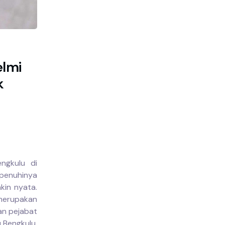
elmi
k
ngkulu di
penuhinya
kin nyata.
 merupakan
an pejabat
 Bengkulu.