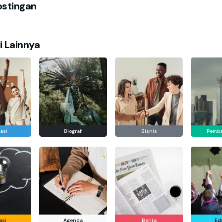
ostingan
i Lainnya
asi
Biografi
Bisnis
Pemb
asi
Agenda
Berita
Ed