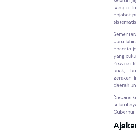
seluruh j
sampai li
pejabat p
sistemati
Sementara
baru lahi
beserta j
yang cuku
Provinsi 
anak, dan
gerakan 
daerah un
"Secara k
seluruhny
Gubernur 
Ajaka