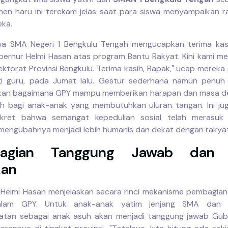
en haru ini terekam jelas saat para siswa menyampaikan r
eka.
swa SMA Negeri 1 Bengkulu Tengah mengucapkan terima kas
ernur Helmi Hasan atas program Bantu Rakyat. Kini kami me
ektorat Provinsi Bengkulu. Terima kasih, Bapak," ucap mereka
gi guru, pada Jumat lalu. Gestur sederhana namun penuh 
kan bagaimana GPY mampu memberikan harapan dan masa d
ah bagi anak-anak yang membutuhkan uluran tangan. Ini ju
nkret bahwa semangat kepedulian sosial telah merasuk
, mengubahnya menjadi lebih humanis dan dekat dengan rakyat
agian Tanggung Jawab dan 
kan
Helmi Hasan menjelaskan secara rinci mekanisme pembagia
lam GPY. Untuk anak-anak yatim jenjang SMA dan s
atan sebagai anak asuh akan menjadi tanggung jawab Gub