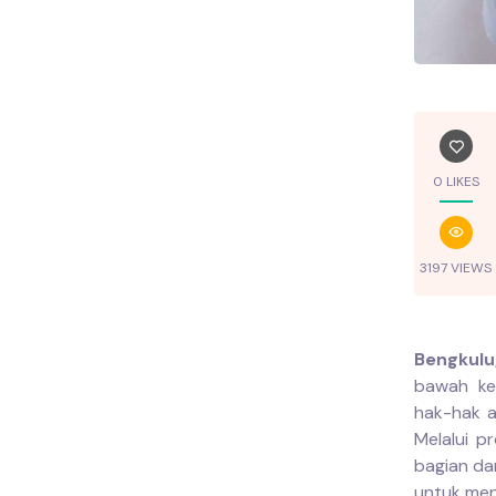
0 LIKES
3197 VIEWS
Bengkulu
bawah ke
hak-hak a
Melalui 
bagian dari
untuk men