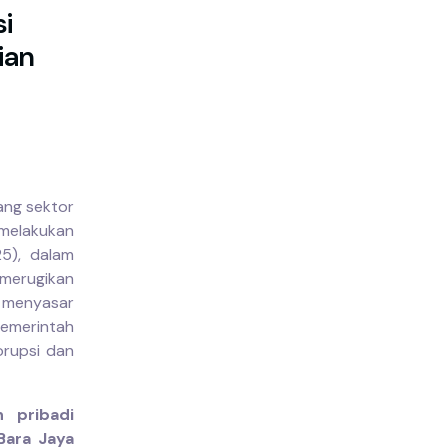
i
ian
ng sektor
melakukan
25), dalam
merugikan
a menyasar
pemerintah
orupsi dan
 pribadi
Bara Jaya