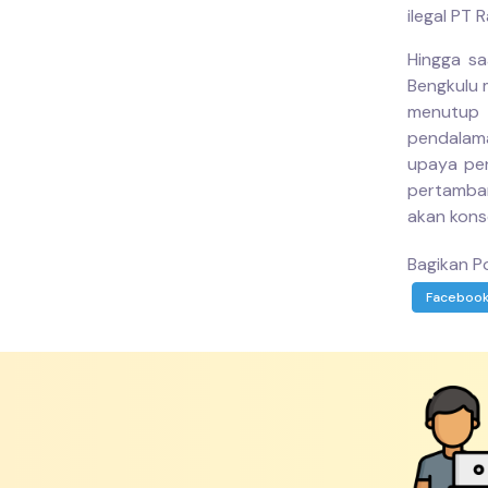
ilegal PT 
Hingga sa
Bengkulu 
menutup 
pendalam
upaya pen
pertamban
akan kons
Bagikan Po
Faceboo