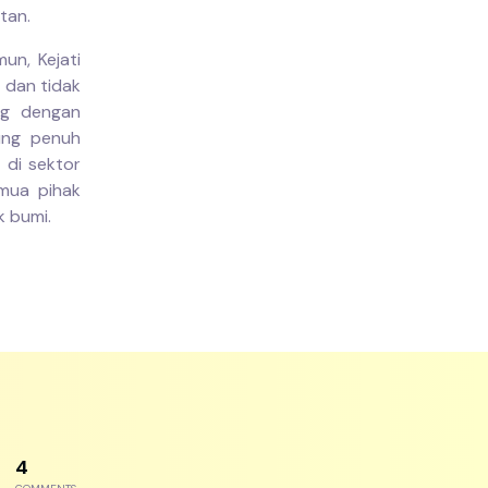
tan.
un, Kejati
 dan tidak
ng dengan
ung penuh
 di sektor
emua pihak
k bumi.
7