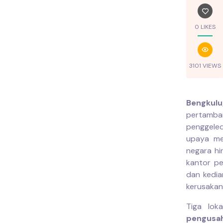
0 LIKES
3101 VIEWS
Bengkulu
pertamba
penggeled
upaya me
negara hi
kantor pe
dan kedia
kerusakan
Tiga lok
pengusa