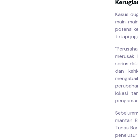
Kerugia
Kasus dug
main-main
potensi k
tetapi jug
"Perusah
merusak l
serius da
dan kehi
mengabaik
perubahan
lokasi t
pengamana
Sebelumn
mantan Bu
Tunas Bar
penelusur