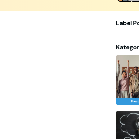
Label P
Kategor
Prest