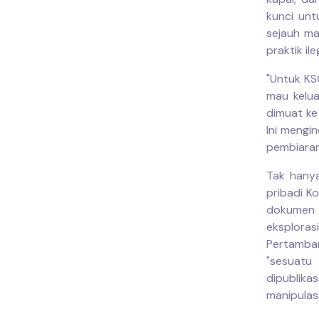
kunci unt
sejauh ma
praktik ile
"Untuk KS
mau kelua
dimuat ke
Ini mengi
pembiaran
Tak hanya
pribadi K
dokumen 
eksplora
Pertamba
"sesuatu
dipublik
manipulasi