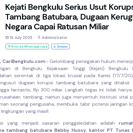
Kejati Bengkulu Serius Usut Korups
Tambang Batubara, Dugaan Kerug
Negara Capai Ratusan Miliar
19 July 2025
Administrator
Kirim ke Whatsapp saya
Simpan
, CariBengkulu.com
– Gelombang penegakan hukum menerja
ngan di Bengkulu. Kejaksaan Tinggi (Kejati) Bengkulu 
ahan serentak di tiga lokasi krusial pada Kamis (17/7/20
ngusut dugaan korupsi tambang batubara yang ditaksir 
ngga fantastis, Rp 300 miliar. Langkah tegas ini tidak hany
rusahaan tambang, namun juga menyentuh institusi vital 
man seorang pengusaha, membuka tabir potensi jaringan k
 lingkungan yang masif.
asi yang menjadi sasaran penggeledahan adalah
rumah
ha tambang batubara Bebby Hussy
,
kantor PT Tunas 