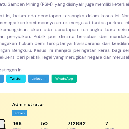
Ratu Samban Mining (RSM), yang disinyalir juga memiliki keterkai
at ini, belum ada penetapan tersangka dalam kasus ini. Nam
menegaskan komitmennya untuk mengusut tuntas perkara ini
kemungkinan akan ada penetapan tersangka baru seiri
an penyidikan. Publik pun diminta bersabar dan menduk
egakan hukum demi terciptanya transparansi dan keadilan
gan Bengkulu. Kasus ini menjadi peringatan keras bagi s
ekuensi dari praktik ilegal yang merugikan negara dan merusa
stingan ini :
k
Twitter
LinkedIn
WhatsApp
Administrator
admin
256
77
1096743
11