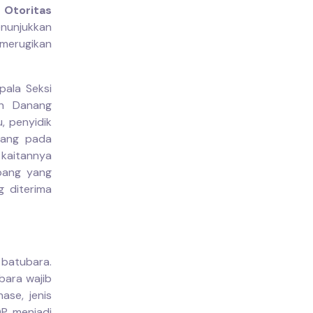
 Otoritas
nunjukkan
 merugikan
pala Seksi
an Danang
, penyidik
kang pada
 kaitannya
mbang yang
g diterima
 batubara.
bara wajib
ase, jenis
OP menjadi