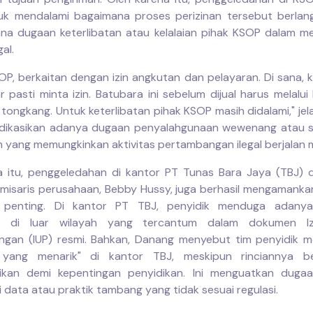
uk mendalami bagaimana proses perizinan tersebut berla
na dugaan keterlibatan atau kelalaian pihak KSOP dalam m
gal.
OP, berkaitan dengan izin angkutan dan pelayaran. Di sana, k
r pasti minta izin. Batubara ini sebelum dijual harus melalu
 tongkang. Untuk keterlibatan pihak KSOP masih didalami," jel
ndikasikan adanya dugaan penyalahgunaan wewenang atau 
 yang memungkinkan aktivitas pertambangan ilegal berjalan m
 itu, penggeledahan di kantor PT Tunas Bara Jaya (TBJ)
omisaris perusahaan, Bebby Hussy, juga berhasil mengamanka
penting. Di kantor PT TBJ, penyidik menduga adanya 
si di luar wilayah yang tercantum dalam dokumen I
ngan (IUP) resmi. Bahkan, Danang menyebut tim penyidik 
 yang menarik" di kantor TBJ, meskipun rinciannya b
asikan demi kepentingan penyidikan. Ini menguatkan duga
 data atau praktik tambang yang tidak sesuai regulasi.