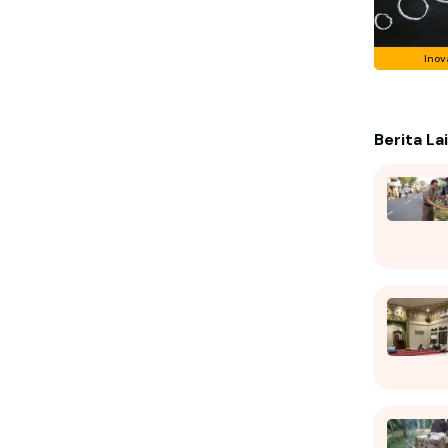
Inov
Berita La