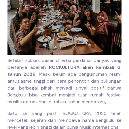
Setelah sukses besar di edisi perdana, banyak yang
bertanya apakah
ROCKULTURA akan kembali di
tahun 2026
. Meski belum ada pengumuman resmi,
antusiasme tinggi dari para penonton dan dukungan
dari berbagai pihak menjadi sinyal positif bahwa
Bengkulu bisa kembali menjadi tuan rumah festival
musik internasional di tahun-tahun mendatang.
Satu hal yang pasti, ROCKULTURA 2025 telah
mencetak sejarah dan membawa nama Bengkulu ke
level yang lebih tinggi dalam dunia musik internasional.