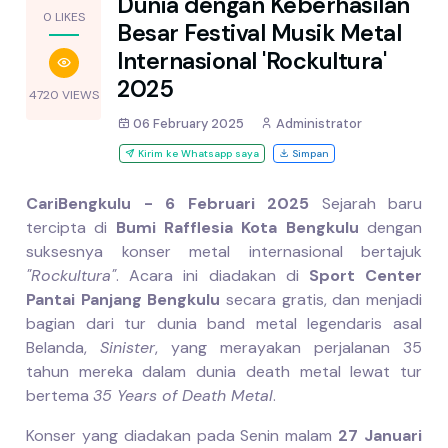
Dunia dengan Keberhasilan
0 LIKES
Besar Festival Musik Metal
Internasional 'Rockultura'
2025
4720 VIEWS
06 February 2025
Administrator
Kirim ke Whatsapp saya
Simpan
CariBengkulu - 6 Februari 2025
Sejarah baru
tercipta di
Bumi Rafflesia Kota Bengkulu
dengan
suksesnya konser metal internasional bertajuk
"Rockultura"
. Acara ini diadakan di
Sport Center
Pantai Panjang Bengkulu
secara gratis, dan menjadi
bagian dari tur dunia band metal legendaris asal
Belanda,
Sinister
, yang merayakan perjalanan 35
tahun mereka dalam dunia death metal lewat tur
bertema
35 Years of Death Metal
.
Konser yang diadakan pada Senin malam
27 Januari