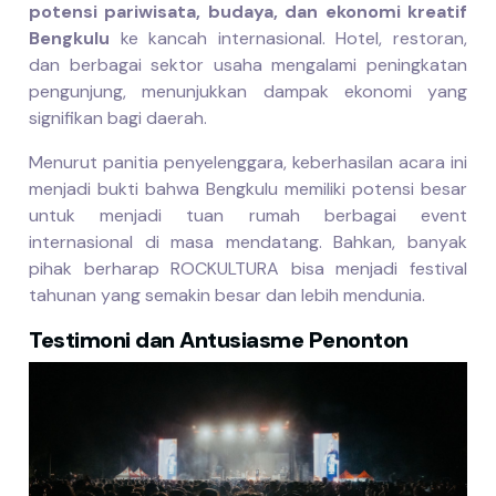
potensi pariwisata, budaya, dan ekonomi kreatif
Bengkulu
ke kancah internasional. Hotel, restoran,
dan berbagai sektor usaha mengalami peningkatan
pengunjung, menunjukkan dampak ekonomi yang
signifikan bagi daerah.
Menurut panitia penyelenggara, keberhasilan acara ini
menjadi bukti bahwa Bengkulu memiliki potensi besar
untuk menjadi tuan rumah berbagai event
internasional di masa mendatang. Bahkan, banyak
pihak berharap ROCKULTURA bisa menjadi festival
tahunan yang semakin besar dan lebih mendunia.
Testimoni dan Antusiasme Penonton