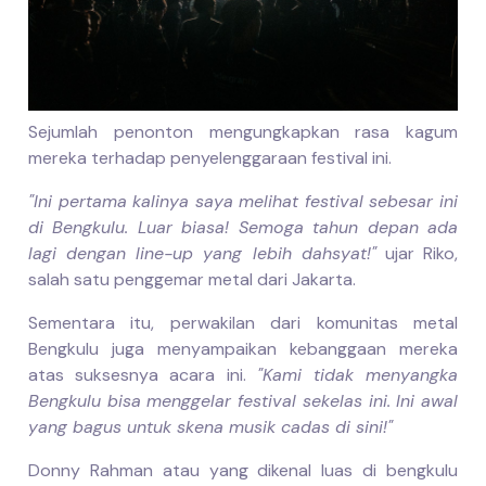
Sejumlah penonton mengungkapkan rasa kagum
mereka terhadap penyelenggaraan festival ini.
"Ini pertama kalinya saya melihat festival sebesar ini
di Bengkulu. Luar biasa! Semoga tahun depan ada
lagi dengan line-up yang lebih dahsyat!"
ujar Riko,
salah satu penggemar metal dari Jakarta.
Sementara itu, perwakilan dari komunitas metal
Bengkulu juga menyampaikan kebanggaan mereka
atas suksesnya acara ini.
"Kami tidak menyangka
Bengkulu bisa menggelar festival sekelas ini. Ini awal
yang bagus untuk skena musik cadas di sini!"
Donny Rahman atau yang dikenal luas di bengkulu