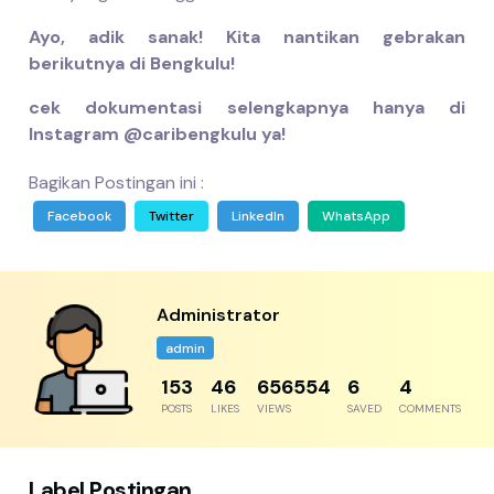
Ayo, adik sanak! Kita nantikan gebrakan
berikutnya di Bengkulu!
cek dokumentasi selengkapnya hanya di
Instagram @caribengkulu ya!
Bagikan Postingan ini :
Facebook
Twitter
LinkedIn
WhatsApp
Administrator
admin
230
69
984831
9
6
POSTS
LIKES
VIEWS
SAVED
COMMENTS
Label Postingan