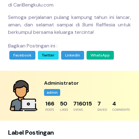
di CariBengkulu.com.
Semoga perjalanan pulang kampung tahun ini lancar,
aman, dan selamat sampai di Bumi Rafflesia untuk
berkumpul bersama keluarga tercinta!
Bagikan Postingan ini :
Facebook
Twitter
LinkedIn
WhatsApp
Administrator
admin
204
61
881250
8
5
POSTS
LIKES
VIEWS
SAVED
COMMENTS
Label Postingan