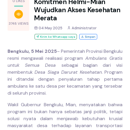
Komitmen Helmi-Mian
0 LIKES
Wujudkan Akses Kesehatan
Merata
3748 VIEWS
04 May 2025
Administrator
Kirim ke Whatsapp saya
Simpan
Bengkulu, 5 Mei 2025
– Pemerintah Provinsi Bengkulu
resmi mengawali realisasi program
Ambulans Gratis
untuk Semua Desa
sebagai bagian dari visi
membentuk
Desa Siaga Darurat Kesehatan
. Program
ini ditandai dengan penyaluran tahap pertama
ambulans ke satu desa per kecamatan yang tersebar
di seluruh provinsi.
Wakil Gubernur Bengkulu, Mian, menyatakan bahwa
program ini bukan hanya sebatas janji politik, tetapi
solusi nyata dalam menjawab kebutuhan krusial
masyarakat desa terhadap layanan transportasi