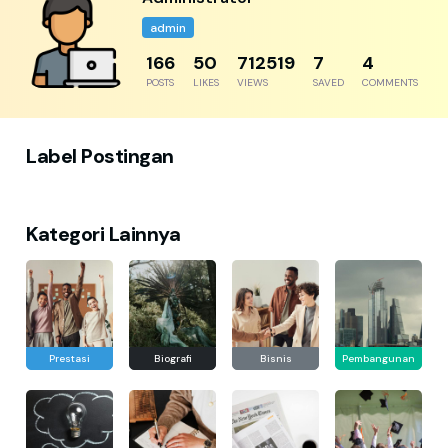
admin
204
61
876947
8
5
POSTS
LIKES
VIEWS
SAVED
COMMENTS
Label Postingan
Kategori Lainnya
Prestasi
Biografi
Bisnis
Pembangunan