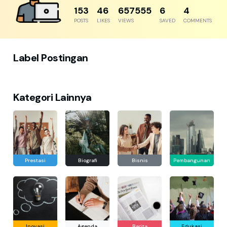
192
57
821944
8
5
POSTS
LIKES
VIEWS
SAVED
COMMENTS
Label Postingan
Kategori Lainnya
Prestasi
Biografi
Bisnis
Pembangunan
Inovasi
Agenda
Berita
Edukasi