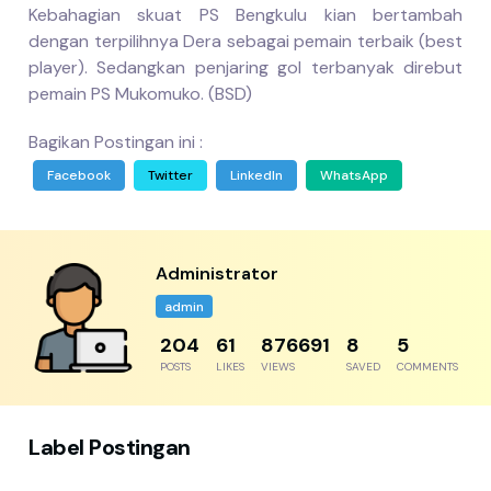
Kebahagian skuat PS Bengkulu kian bertambah
dengan terpilihnya Dera sebagai pemain terbaik (best
player). Sedangkan penjaring gol terbanyak direbut
pemain PS Mukomuko. (BSD)
Bagikan Postingan ini :
Facebook
Twitter
LinkedIn
WhatsApp
Administrator
admin
230
69
986277
9
6
POSTS
LIKES
VIEWS
SAVED
COMMENTS
Label Postingan