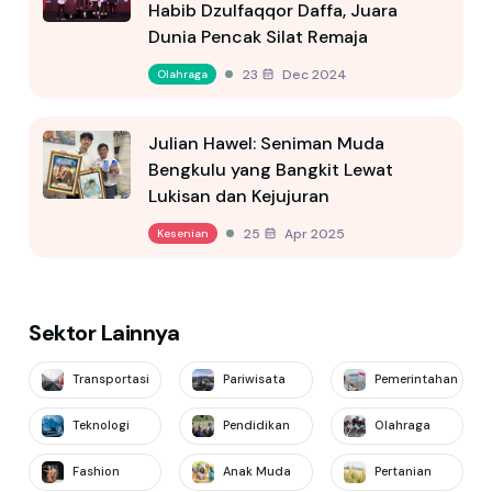
Habib Dzulfaqqor Daffa, Juara
Dunia Pencak Silat Remaja
23 Dec 2024
Olahraga
Julian Hawel: Seniman Muda
Bengkulu yang Bangkit Lewat
Lukisan dan Kejujuran
25 Apr 2025
Kesenian
Sektor Lainnya
Transportasi
Pariwisata
Pemerintahan
Teknologi
Pendidikan
Olahraga
Fashion
Anak Muda
Pertanian