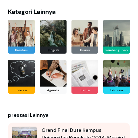
Kategori Lainnya
Prestasi
Biografi
Bisnis
Pembangunan
Inovasi
Agenda
Berita
Edukasi
prestasi Lainnya
Grand Final Duta Kampus
Universitas Bengkulu 2024: Merajut