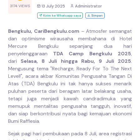
3174 VIEWS
13 July 2025
Administrator
Kirim ke Whatsapp saya
Simpan
Bengkulu, CariBengkulu.com
– Atmosfer semangat
dan optimisme wirausaha membahana di Hotel
Mercure Bengkulu sepanjang dua hari
penyelenggaraan
TDA Camp Bengkulu 2025
,
dari
Selasa, 8 Juli hingga Rabu, 9 Juli 2025
.
Mengusung tema "Recharge, Ready For To The Next
Level!", acara akbar Komunitas Pengusaha Tangan Di
Atas (TDA) Bengkulu ini tak hanya sukses menarik
puluhan peserta dari beragam latar belakang usaha,
tetapi juga menjadi kawah candradimuka yang
memupuk mentalitas pengusaha tangguh, inovatif,
dan siap berkontribusi nyata bagi kemajuan ekonomi
Bumi Rafflesia.
Sejak pagi hari pembukaan pada 8 Juli, area registrasi