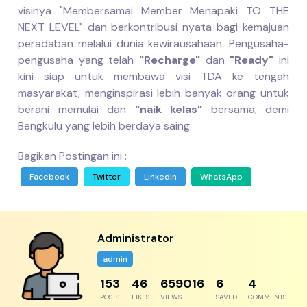
visinya "Membersamai Member Menapaki TO THE
NEXT LEVEL" dan berkontribusi nyata bagi kemajuan
peradaban melalui dunia kewirausahaan. Pengusaha-
pengusaha yang telah
"Recharge"
dan
"Ready"
ini
kini siap untuk membawa visi TDA ke tengah
masyarakat, menginspirasi lebih banyak orang untuk
berani memulai dan
"naik kelas"
bersama, demi
Bengkulu yang lebih berdaya saing.
Bagikan Postingan ini :
Facebook
Twitter
LinkedIn
WhatsApp
Administrator
admin
217
65
933606
9
5
POSTS
LIKES
VIEWS
SAVED
COMMENTS