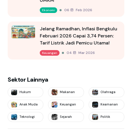
UMKM
06 Feb 2026
Ekonomi
Jelang Ramadhan, Inflasi Bengkulu
Februari 2026 Capai 3,74 Persen:
Tarif Listrik Jadi Pemicu Utama!
04 Mar 2026
Keuangan
Sektor Lainnya
Hukum
Makanan
Olahraga
Anak Muda
Keuangan
Keamanan
Teknologi
Sejarah
Politik