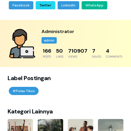
Facebook
Twitter
LinkedIn
WhatsApp
Administrator
admin
217
65
929648
9
5
POSTS
LIKES
VIEWS
SAVED
COMMENTS
Label Postingan
#Pulau Tikus
Kategori Lainnya